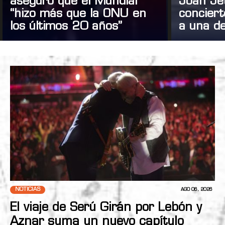
aseguró que el Mundial
Joan Je
“hizo más que la ONU en
concier
los últimos 20 años”
a una de
NOTICIAS
AGO 06, 2026
El viaje de Serú Girán por Lebón y
Aznar suma un nuevo capítulo