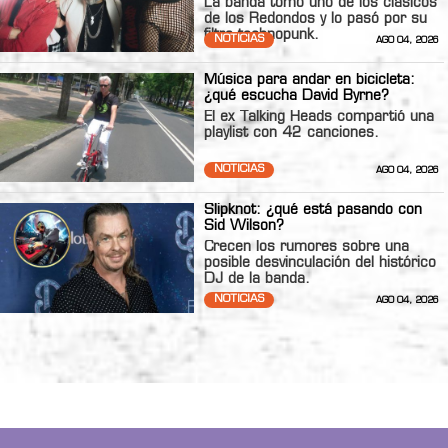
La banda tomó uno de los clásicos
de los Redondos y lo pasó por su
filtro technopunk.
NOTICIAS
AGO 04, 2026
Música para andar en bicicleta:
¿qué escucha David Byrne?
El ex Talking Heads compartió una
playlist con 42 canciones.
NOTICIAS
AGO 04, 2026
Slipknot: ¿qué está pasando con
Sid Wilson?
Crecen los rumores sobre una
posible desvinculación del histórico
DJ de la banda.
NOTICIAS
AGO 04, 2026