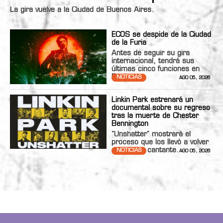
La gira vuelve a la Ciudad de Buenos Aires.
ECOS se despide de la Ciudad
de la Furia
Antes de seguir su gira
internacional, tendrá sus
últimas cinco funciones en
Bs.As.
NOTICIAS
AGO 05, 2026
Linkin Park estrenará un
documental sobre su regreso
tras la muerte de Chester
Bennington
"Unshatter" mostrará el
proceso que los llevó a volver
con nueva cantante.
NOTICIAS
AGO 05, 2026