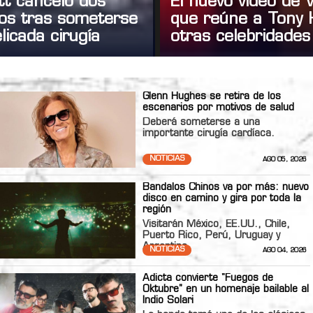
tt canceló dos
El nuevo video de
tos tras someterse
que reúne a Tony 
licada cirugía
otras celebridades
Glenn Hughes se retira de los
escenarios por motivos de salud
Deberá someterse a una
importante cirugía cardíaca.
NOTICIAS
AGO 05, 2026
Bandalos Chinos va por más: nuevo
disco en camino y gira por toda la
región
Visitarán México, EE.UU., Chile,
Puerto Rico, Perú, Uruguay y
Argentina
NOTICIAS
AGO 04, 2026
Adicta convierte "Fuegos de
Oktubre" en un homenaje bailable al
Indio Solari