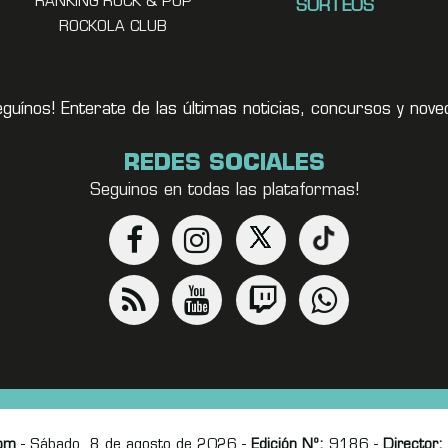
RANKING ROCK & POP
SORTEOS
ROCKOLA CLUB
eguínos! Enterate de las últimas noticias, concursos y no
REDES SOCIALES
Seguinos en todas las plataformas!
om
- Sábado, 8 de agosto de 2026 -
Edición Nº:
9186 -
Director: