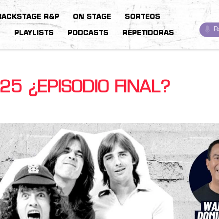
BACKSTAGE R&P
ON STAGE
SORTEOS
R
S
PLAYLISTS
PODCASTS
REPETIDORAS
25 ¿EPISODIO FINAL?