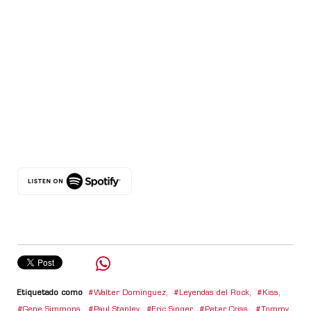
Etiquetado como
Walter Domínguez
,
Leyendas del Rock
,
Kiss
,
Gene Simmons
,
Paul Stanley
,
Eric Singer
,
Peter Criss
,
Tommy