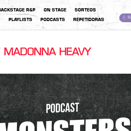
BACKSTAGE R&P
ON STAGE
SORTEOS
R
S
PLAYLISTS
PODCASTS
REPETIDORAS
7 MADONNA HEAVY