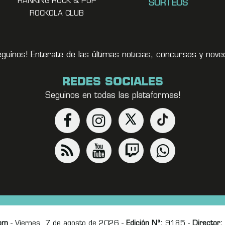
RANKING ROCK & POP
SORTEOS
ROCKOLA CLUB
eguínos! Enterate de las últimas noticias, concursos y no
REDES SOCIALES
Seguinos en todas las plataformas!
om
- Viernes, 7 de agosto de 2026 -
Edición Nº:
9185 -
Director: