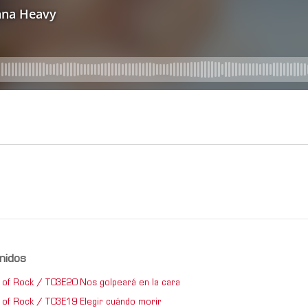
nidos
of Rock / T03E20 Nos golpeará en la cara
of Rock / T03E19 Elegir cuándo morir