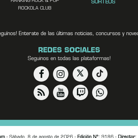
RANKING ROCK & POP
SORTEOS
ROCKOLA CLUB
eguínos! Enterate de las últimas noticias, concursos y no
REDES SOCIALES
Seguinos en todas las plataformas!
om
- Sábado, 8 de agosto de 2026 -
Edición Nº:
9186 -
Director: