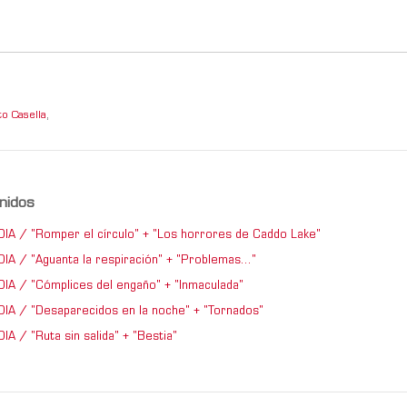
o Casella
,
nidos
IA / "Romper el círculo" + "Los horrores de Caddo Lake"
IA / "Aguanta la respiración" + "Problemas..."
IA / "Cómplices del engaño" + "Inmaculada"
IA / "Desaparecidos en la noche" + "Tornados"
A / "Ruta sin salida" + "Bestia"