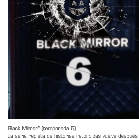
Black Mirror" (temporada 6)
La serie repleta de historias retorcidas vuelve después