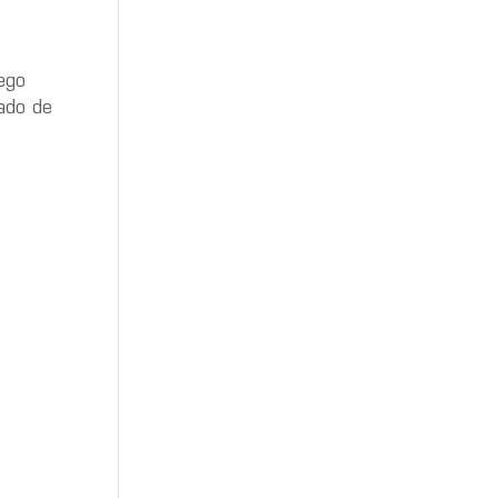
uego
lado de