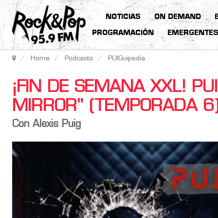
NOTICIAS
ON DEMAND
PROGRAMACIÓN
EMERGENTE
Home
Podcasts
PUIGuipedia
¡FIN DE SEMANA XXL! PU
MIRROR" (TEMPORADA 6)
Con Alexis Puig