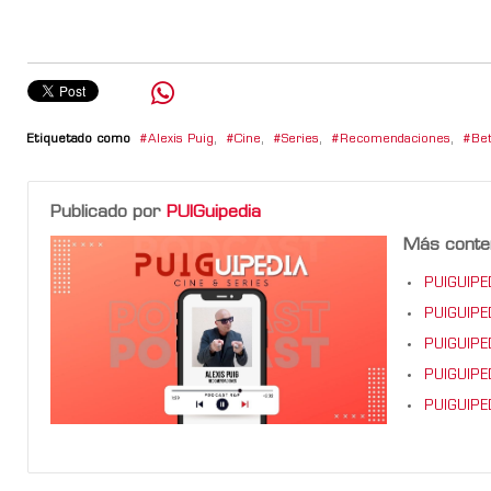
Etiquetado como
Alexis Puig
,
Cine
,
Series
,
Recomendaciones
,
Bet
Publicado por
PUIGuipedia
Más conte
PUIGUIPED
PUIGUIPED
PUIGUIPED
PUIGUIPED
PUIGUIPEDI