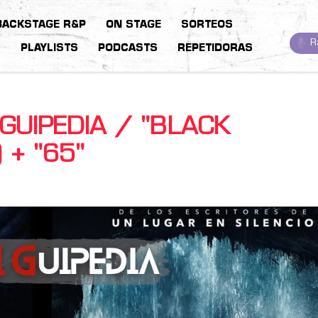
BACKSTAGE R&P
ON STAGE
SORTEOS
R
S
PLAYLISTS
PODCASTS
REPETIDORAS
IGUIPEDIA / "BLACK
 + "65"