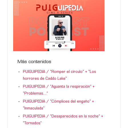
Más contenidos
PUIGUIPEDIA / "Romper el círculo" + "Los
horrores de Caddo Lake"
PUIGUIPEDIA / "Aguanta la respiración" +
"Problemas..."
PUIGUIPEDIA / "Cómplices del engaño" +
"Inmaculada"
PUIGUIPEDIA / "Desaparecidos en la noche" +
"Tornados"