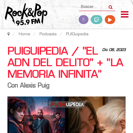
Home
Podcasts
PUIGuipedia
PUIGUIPEDIA / "EL
Dic 08, 2023
ADN DEL DELITO" + "LA
MEMORIA INFINITA"
Con Alexis Puig