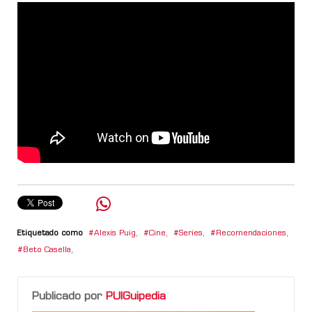
Etiquetado como
Alexis Puig
,
Cine
,
Series
,
Recomendaciones
,
Beto Casella
,
Publicado por
PUIGuipedia