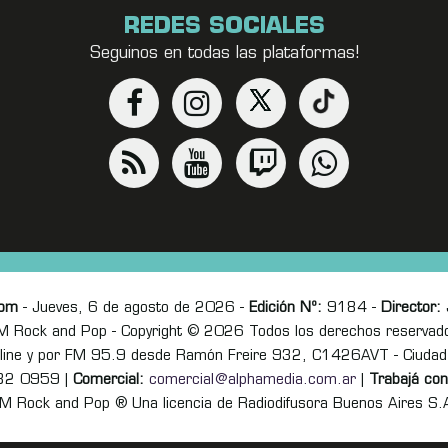
REDES SOCIALES
Seguinos en todas las plataformas!
com
- Jueves, 6 de agosto de 2026 -
Edición Nº:
9184 -
Director:
J
M Rock and Pop - Copyright © 2026 Todos los derechos reservad
online y por FM 95.9 desde Ramón Freire 932, C1426AVT - Ciudad
82 0959 |
Comercial:
comercial@alphamedia.com.ar
|
Trabajá con
M Rock and Pop ® Una licencia de Radiodifusora Buenos Aires S.