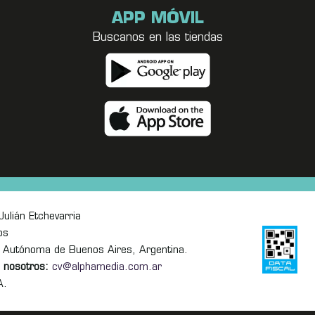
APP MÓVIL
Buscanos en las tiendas
ulián Etchevarria
os
 Autónoma de Buenos Aires, Argentina.
 nosotros:
cv@alphamedia.com.ar
A.