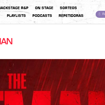
BACKSTAGE R&P
ON STAGE
SORTEOS
R
S
PLAYLISTS
PODCASTS
REPETIDORAS
MAN