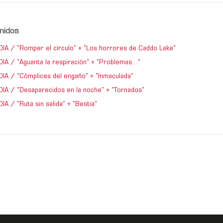
nidos
IA / "Romper el círculo" + "Los horrores de Caddo Lake"
IA / "Aguanta la respiración" + "Problemas..."
IA / "Cómplices del engaño" + "Inmaculada"
IA / "Desaparecidos en la noche" + "Tornados"
A / "Ruta sin salida" + "Bestia"