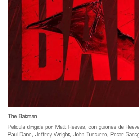
The Batman
Película dirigida por Matt Reeves, con guiones de Reev
Paul Dano, Jeffrey Wright, John Turturro, Peter Sarsg