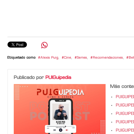
Etiquetado como
Alexis Puig
,
Cine
,
Series
,
Recomendaciones
,
Bet
Publicado por
PUIGuipedia
Más conte
PUIGUIPED
PUIGUIPED
PUIGUIPED
PUIGUIPED
PUIGUIPEDI