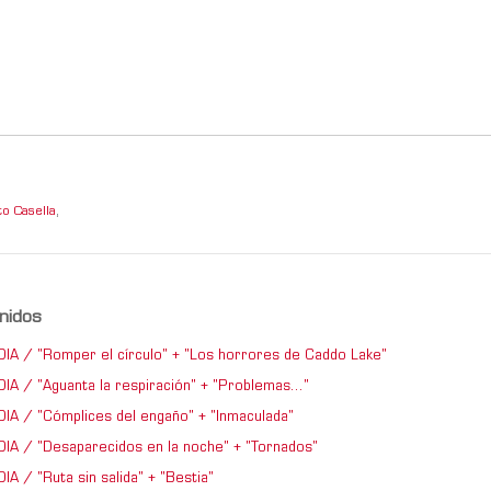
o Casella
,
nidos
IA / "Romper el círculo" + "Los horrores de Caddo Lake"
IA / "Aguanta la respiración" + "Problemas..."
IA / "Cómplices del engaño" + "Inmaculada"
IA / "Desaparecidos en la noche" + "Tornados"
A / "Ruta sin salida" + "Bestia"