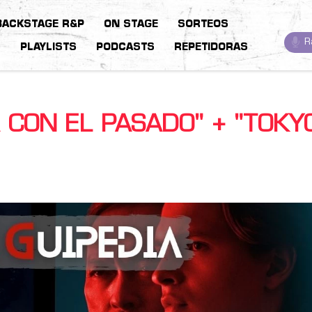
BACKSTAGE R&P
ON STAGE
SORTEOS
R
S
PLAYLISTS
PODCASTS
REPETIDORAS
A CON EL PASADO" + "TOKY