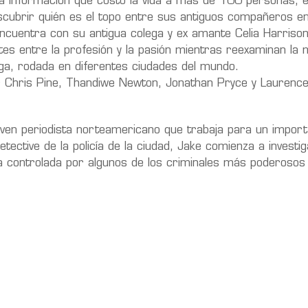
la información que costó la vida a más de 100 personas, e
cubrir quién es el topo entre sus antiguos compañeros en 
encuentra con su antigua colega y ex amante Celia Harriso
ites entre la profesión y la pasión mientras reexaminan la m
riga, rodada en diferentes ciudades del mundo.
r Chris Pine, Thandiwe Newton, Jonathan Pryce y Laurence
oven periodista norteamericano que trabaja para un impor
tective de la policía de la ciudad, Jake comienza a investig
a controlada por algunos de los criminales más poderosos 