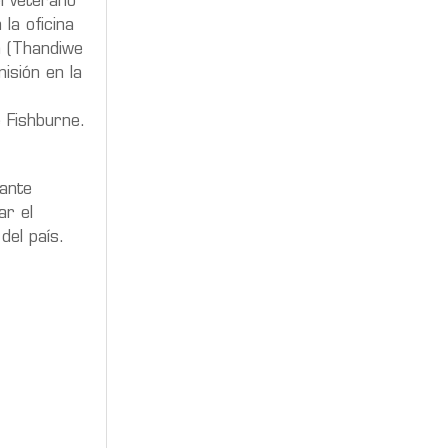
l veterano
la oficina
n (Thandiwe
isión en la
 Fishburne.
tante
ar el
del país.