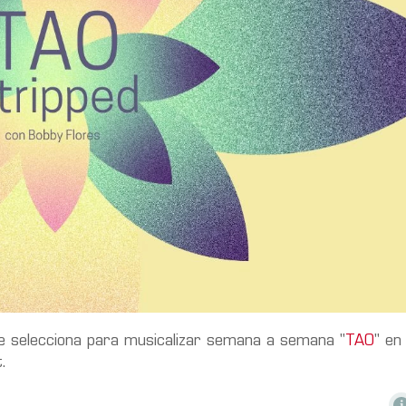
e selecciona para musicalizar semana a semana "
TAO
" en
.