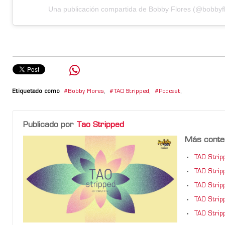
Una publicación compartida de Bobby Flores (@bobbyf
Etiquetado como
Bobby Flores
,
TAO Stripped
,
Podcast
,
Publicado por
Tao Stripped
Más conte
TAO Strip
TAO Strip
TAO Strip
TAO Strip
TAO Strip