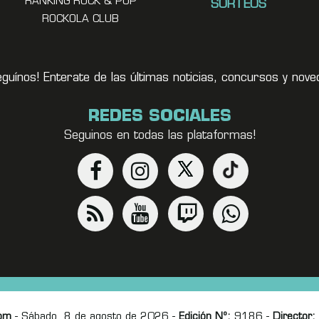
RANKING ROCK & POP
SORTEOS
ROCKOLA CLUB
eguínos! Enterate de las últimas noticias, concursos y no
REDES SOCIALES
Seguinos en todas las plataformas!
om
- Sábado, 8 de agosto de 2026 -
Edición Nº:
9186 -
Director: