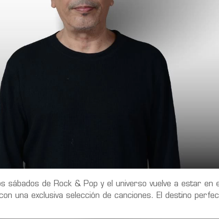
os sábados de Rock & Pop y el universo vuelve a estar en eq
 una exclusiva selección de canciones. El destino perfec