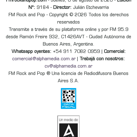
Fmrockandpop.com
- Jueves, 6 de agosto de 2026 -
Edición
Nº:
9184 -
Director:
Julián Etchevarria
FM Rock and Pop - Copyright © 2026 Todos los derechos
reservados
Transmite a través de su plataforma online y por FM 95.9
desde Ramón Freire 932, C1426AVT - Ciudad Autónoma de
Buenos Aires, Argentina.
Whatsapp oyentes:
+54 911 7082 0959 |
Comercial:
comercial@alphamedia.com.ar
|
Trabajá con nosotros:
cv@alphamedia.com.ar
FM Rock and Pop ® Una licencia de Radiodifusora Buenos
Aires S.A.