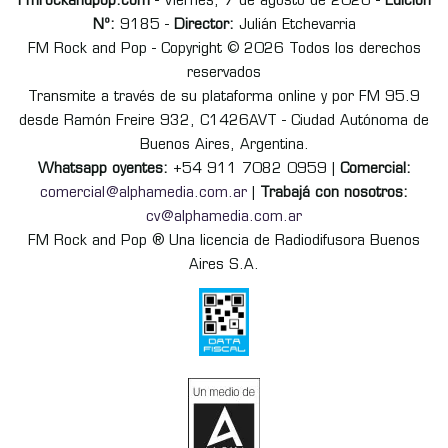
Fmrockandpop.com
- Viernes, 7 de agosto de 2026 -
Edición
Nº:
9185 -
Director:
Julián Etchevarria
FM Rock and Pop - Copyright © 2026 Todos los derechos
reservados
Transmite a través de su plataforma online y por FM 95.9
desde Ramón Freire 932, C1426AVT - Ciudad Autónoma de
Buenos Aires, Argentina.
Whatsapp oyentes:
+54 911 7082 0959 |
Comercial:
comercial@alphamedia.com.ar
|
Trabajá con nosotros:
cv@alphamedia.com.ar
FM Rock and Pop ® Una licencia de Radiodifusora Buenos
Aires S.A.