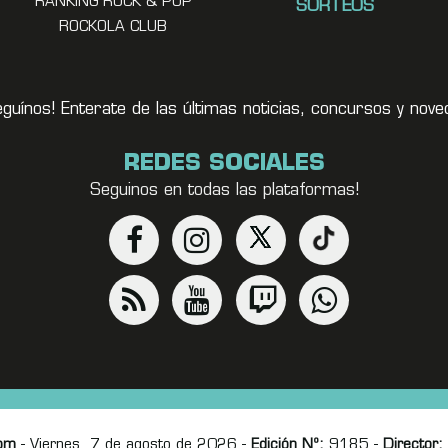
RANKING ROCK & POP
SORTEOS
ROCKOLA CLUB
eguínos! Enterate de las últimas noticias, concursos y no
REDES SOCIALES
Seguinos en todas las plataformas!
om
- Viernes, 7 de agosto de 2026 -
Edición Nº:
9185 -
Director: