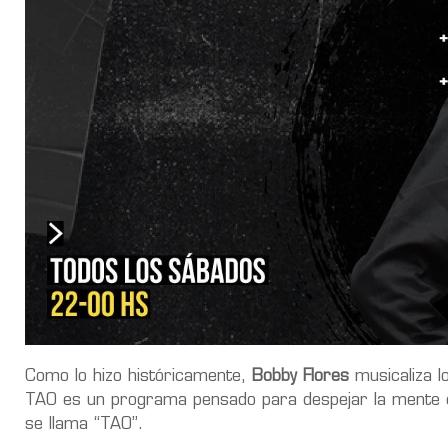
Como lo hizo históricamente,
Bobby Flores
musicaliza l
TAO es un programa pensado para despejar la mente con
se llama “TAO”.