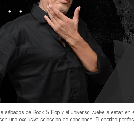
os sábados de Rock & Pop y el universo vuelve a estar en eq
 una exclusiva selección de canciones. El destino perfec