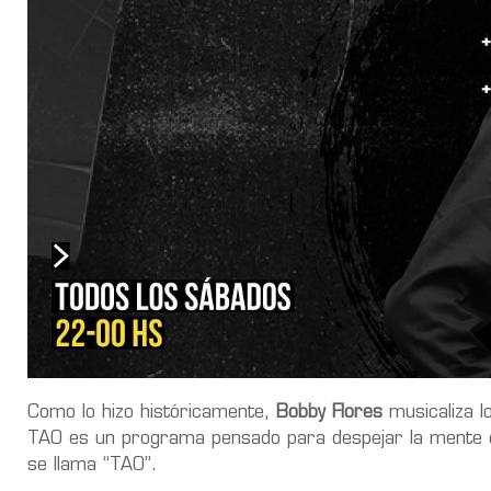
Como lo hizo históricamente,
Bobby Flores
musicaliza l
TAO es un programa pensado para despejar la mente con
se llama “TAO”.