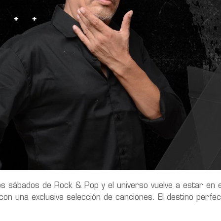
os sábados de Rock & Pop y el universo vuelve a estar en eq
 una exclusiva selección de canciones. El destino perfec