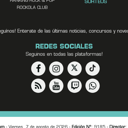
RANKING ROCK & POP
SORTEOS
ROCKOLA CLUB
eguínos! Enterate de las últimas noticias, concursos y no
REDES SOCIALES
Seguinos en todas las plataformas!
om
- Viernes, 7 de agosto de 2026 -
Edición Nº:
9185 -
Director: