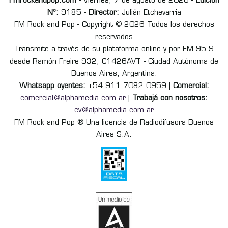
Fmrockandpop.com
- Viernes, 7 de agosto de 2026 -
Edición
Nº:
9185 -
Director:
Julián Etchevarria
FM Rock and Pop - Copyright © 2026 Todos los derechos
reservados
Transmite a través de su plataforma online y por FM 95.9
desde Ramón Freire 932, C1426AVT - Ciudad Autónoma de
Buenos Aires, Argentina.
Whatsapp oyentes:
+54 911 7082 0959 |
Comercial:
comercial@alphamedia.com.ar
|
Trabajá con nosotros:
cv@alphamedia.com.ar
FM Rock and Pop ® Una licencia de Radiodifusora Buenos
Aires S.A.