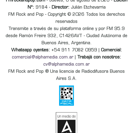
Fmrockandpop.com
- Jueves, 6 de agosto de 2026 -
Edición
Nº:
9184 -
Director:
Julián Etchevarria
FM Rock and Pop - Copyright © 2026 Todos los derechos
reservados
Transmite a través de su plataforma online y por FM 95.9
desde Ramón Freire 932, C1426AVT - Ciudad Autónoma de
Buenos Aires, Argentina.
Whatsapp oyentes:
+54 911 7082 0959 |
Comercial:
comercial@alphamedia.com.ar
|
Trabajá con nosotros:
cv@alphamedia.com.ar
FM Rock and Pop ® Una licencia de Radiodifusora Buenos
Aires S.A.