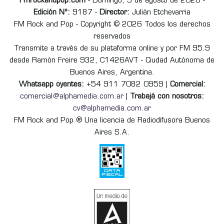
Fmrockandpop.com
- Domingo, 9 de agosto de 2026 -
Edición Nº:
9187 -
Director:
Julián Etchevarria
FM Rock and Pop - Copyright © 2026 Todos los derechos
reservados
Transmite a través de su plataforma online y por FM 95.9
desde Ramón Freire 932, C1426AVT - Ciudad Autónoma de
Buenos Aires, Argentina.
Whatsapp oyentes:
+54 911 7082 0959 |
Comercial:
comercial@alphamedia.com.ar
|
Trabajá con nosotros:
cv@alphamedia.com.ar
FM Rock and Pop ® Una licencia de Radiodifusora Buenos
Aires S.A.