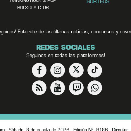
RANKING ROCK & POP
SORTEOS
ROCKOLA CLUB
eguínos! Enterate de las últimas noticias, concursos y no
REDES SOCIALES
Seguinos en todas las plataformas!
om
- Sábado, 8 de agosto de 2026 -
Edición Nº:
9186 -
Director: