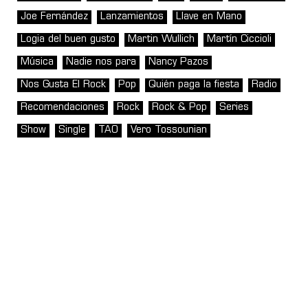
Joe Fernández
Lanzamientos
Llave en Mano
Logia del buen gusto
Martin Wullich
Martín Ciccioli
Música
Nadie nos para
Nancy Pazos
Nos Gusta El Rock
Pop
Quién paga la fiesta
Radio
Recomendaciones
Rock
Rock & Pop
Series
Show
Single
TAO
Vero Tossounian