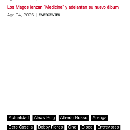
Los Magos lanzan "Medicina" y adelantan su nuevo álbum
Ago 04, 2026
EMERGENTES
Actualidad
Alexis Puig
Alfredo Rosso
Arenga
Beto Casella
Bobby Flores
Cine
Disco
Entrevistas