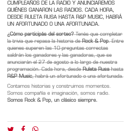
CUMPLEAÑOS DE LA RADIO Y ANUNCIAREMOS
QUIÉNES GANARON LAS RADIOS. CADA HORA,
DESDE RULETA RUSA HASTA R&P MUSIC, HABRÁ
UN AFORTUNADO O UNA AFORTUNADA.
¿Cómo participás del sorteo?
Tenés que completar
la trivia que repasa la historia de
Rock & Pop
. Entre
quienes superen las 10 preguntas correctas
saldrán los ganadores y las ganadoras, que se
anunciarán el 27 de agosto a lo largo de nuestra
programación. Cada hora, desde
Ruleta Rusa
hasta
R&P Music
, habrá un afortunado o una afortunada.
Contamos historias y construimos momentos.
Somos compañía e imaginación, somos radio.
Somos Rock & Pop, un clásico siempre.