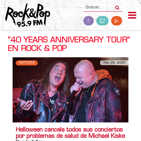
"40 YEARS ANNIVERSARY TOUR"
EN ROCK & POP
NOTICIAS
Nov 28, 2025
Helloween cancela todos sus conciertos
por problemas de salud de Michael Kiske