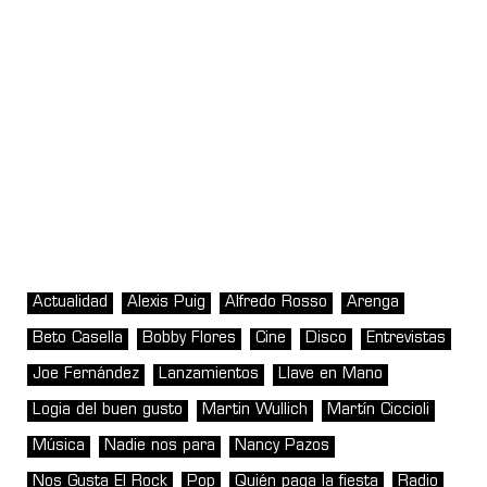
Actualidad
Alexis Puig
Alfredo Rosso
Arenga
Beto Casella
Bobby Flores
Cine
Disco
Entrevistas
Joe Fernández
Lanzamientos
Llave en Mano
Logia del buen gusto
Martin Wullich
Martín Ciccioli
Música
Nadie nos para
Nancy Pazos
Nos Gusta El Rock
Pop
Quién paga la fiesta
Radio