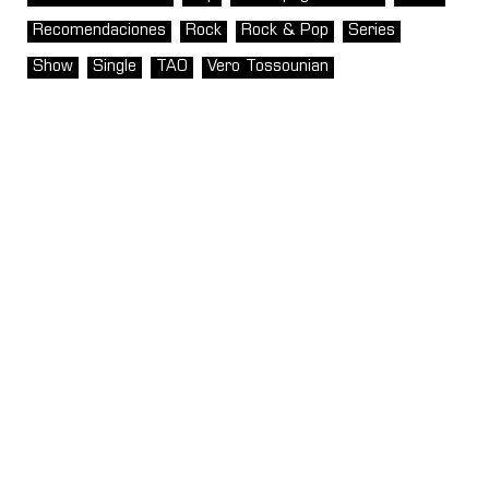
Recomendaciones
Rock
Rock & Pop
Series
Show
Single
TAO
Vero Tossounian