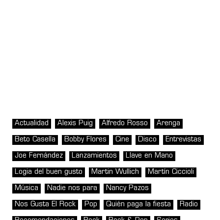
Actualidad
Alexis Puig
Alfredo Rosso
Arenga
Beto Casella
Bobby Flores
Cine
Disco
Entrevistas
Joe Fernández
Lanzamientos
Llave en Mano
Logia del buen gusto
Martin Wullich
Martín Ciccioli
Música
Nadie nos para
Nancy Pazos
Nos Gusta El Rock
Pop
Quién paga la fiesta
Radio