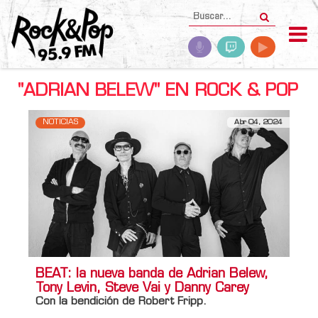
"ADRIAN BELEW" EN ROCK & POP
NOTICIAS
Abr 04, 2024
BEAT: la nueva banda de Adrian Belew,
Tony Levin, Steve Vai y Danny Carey
Con la bendición de Robert Fripp.