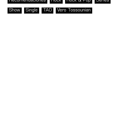
Recomendaciones
Rock
Rock & Pop
Series
Show
Single
TAO
Vero Tossounian