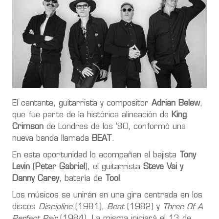
El cantante, guitarrista y compositor
Adrian Belew
,
que fue parte de la histórica alineación de
King
Crimson
de Londres de los ’80, conformó una
nueva banda llamada
BEAT
.
En esta oportunidad lo acompañan el bajista
Tony
Levin
(
Peter Gabriel
), el guitarrista
Steve Vai y
Danny Carey
, batería de
Tool
.
Los músicos se unirán en una gira centrada en los
discos
Discipline
(1981),
Beat
(1982) y
Three Of A
Perfect Pair
(1984). La misma iniciará el 13 de