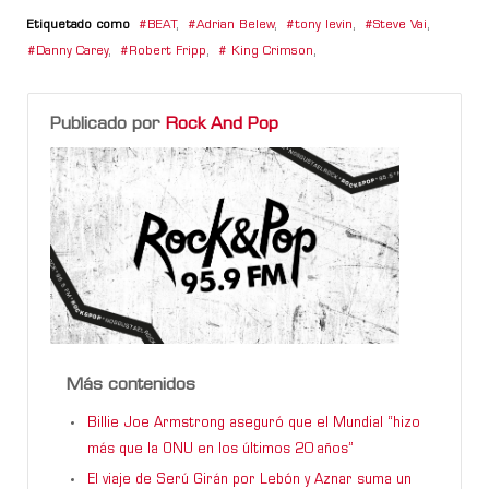
Etiquetado como
BEAT
,
Adrian Belew
,
tony levin
,
Steve Vai
,
Danny Carey
,
Robert Fripp
,
King Crimson
,
Publicado por
Rock And Pop
Más contenidos
Billie Joe Armstrong aseguró que el Mundial “hizo
más que la ONU en los últimos 20 años”
El viaje de Serú Girán por Lebón y Aznar suma un