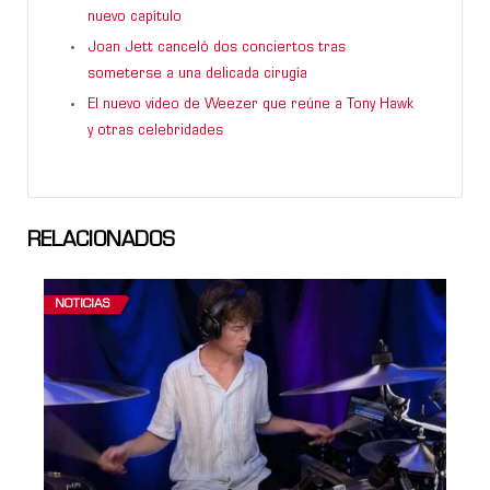
nuevo capítulo
Joan Jett canceló dos conciertos tras
someterse a una delicada cirugía
El nuevo video de Weezer que reúne a Tony Hawk
y otras celebridades
RELACIONADOS
NOTICIAS