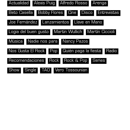
Actualidad
Alexis Puig
Alfredo Rosso
Arenga
Beto Casella
Bobby Flores
Cine
Disco
Entrevistas
Joe Fernández
Lanzamientos
Llave en Mano
Logia del buen gusto
Martin Wullich
Martín Ciccioli
Música
Nadie nos para
Nancy Pazos
Nos Gusta El Rock
Pop
Quién paga la fiesta
Radio
Recomendaciones
Rock
Rock & Pop
Series
Show
Single
TAO
Vero Tossounian