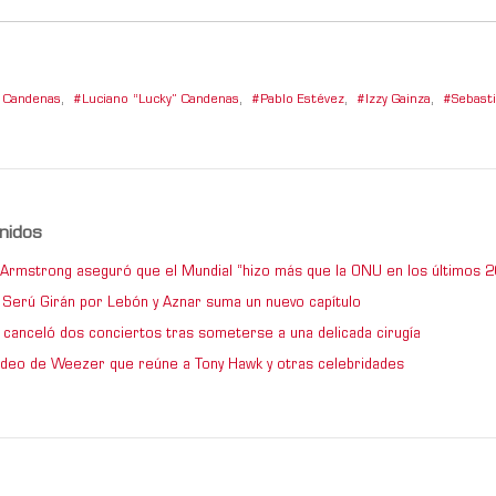
” Candenas
,
Luciano “Lucky” Candenas
,
Pablo Estévez
,
Izzy Gainza
,
Sebast
nidos
e Armstrong aseguró que el Mundial “hizo más que la ONU en los últimos 2
de Serú Girán por Lebón y Aznar suma un nuevo capítulo
 canceló dos conciertos tras someterse a una delicada cirugía
video de Weezer que reúne a Tony Hawk y otras celebridades