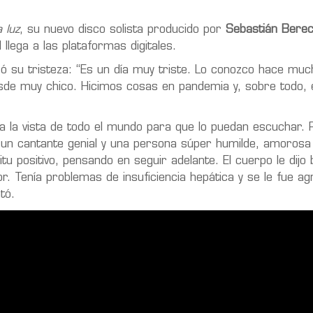
 luz
, su nuevo disco solista producido por
Sebastián Berec
l llega a las plataformas digitales.
ó su tristeza: “Es un día muy triste. Lo conozco hace muc
de muy chico. Hicimos cosas en pandemia y, sobre todo, 
 a la vista de todo el mundo para que lo puedan escuchar
 un cantante genial y una persona súper humilde, amorosa
itu positivo, pensando en seguir adelante. El cuerpo le dijo 
r. Tenía problemas de insuficiencia hepática y se le fue ag
tó.