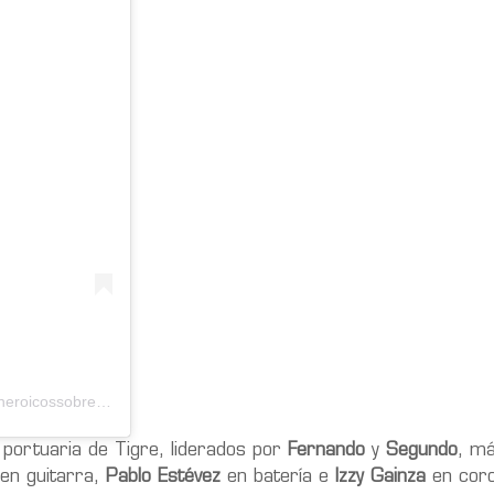
Una publicación compartida de ???????? ?????????????? (@heroicossobrevivientes)
portuaria de Tigre, liderados por
Fernando
y
Segundo
, m
en guitarra,
Pablo Estévez
en batería e
Izzy Gainza
en coro