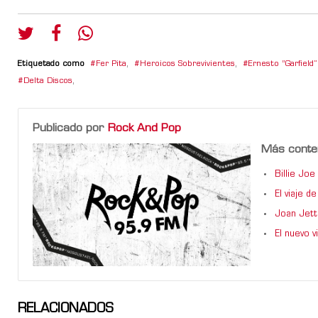
Etiquetado como
Fer Pita
,
Heroicos Sobrevivientes
,
Ernesto “Garfield
Delta Discos
,
Publicado por
Rock And Pop
Más conte
Billie Jo
El viaje 
Joan Jett
El nuevo 
RELACIONADOS