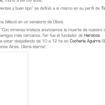
es
, murió a los 69 años.
ientes y buen tipo” se definió a sí mismo en su perfil de
Tw
a falleció en un sanatorio de Olivos.
es: “Con inmensa tristeza anunciamos la muerte de nuestro
 y amigos más cercanos. Fer fue el fundador de
Heroicos
a estar despidiendo de 10 a 12 hs en
Cochería Aguirre
SR
nos Aires. Gloria eterna”.