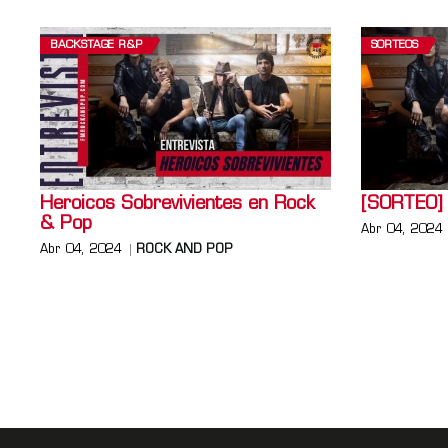
BACKSTAGE R&P
SORTEOS
Heroicos Sobrevivientes en Rock
[SORTEO] 
& Pop
Abr 04, 2024
Abr 04, 2024
ROCK AND POP