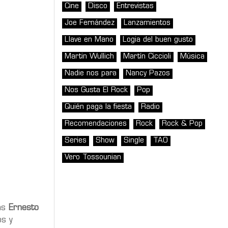
Cine
Disco
Entrevistas
Joe Fernández
Lanzamientos
Llave en Mano
Logia del buen gusto
Martin Wullich
Martín Ciccioli
Música
Nadie nos para
Nancy Pazos
Nos Gusta El Rock
Pop
Quién paga la fiesta
Radio
Recomendaciones
Rock
Rock & Pop
Series
Show
Single
TAO
Vero Tossounian
ás
Ernesto
s y