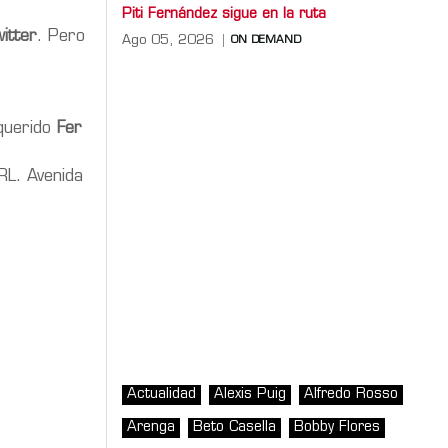
Piti Fernández sigue en la ruta
itter
. Pero
Ago 05, 2026
ON DEMAND
 querido
Fer
L. Avenida
Actualidad
Alexis Puig
Alfredo Rosso
Arenga
Beto Casella
Bobby Flores