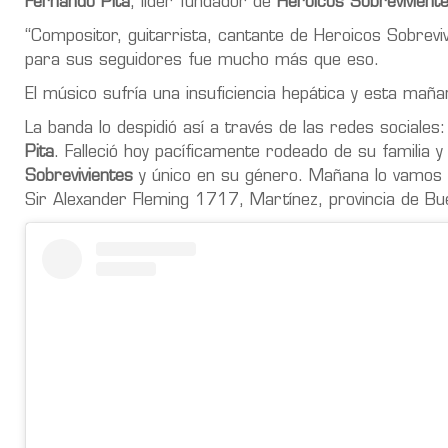
Fernando Pita
, líder fundador de
Heroicos Sobrevivient
“Compositor, guitarrista, cantante de Heroicos Sobreviv
para sus seguidores fue mucho más que eso.
El músico sufría una insuficiencia hepática y esta mañan
La banda lo despidió así a través de las redes social
Pita
. Falleció hoy pacíficamente rodeado de su familia
Sobrevivientes
y único en su género. Mañana lo vamos 
Sir Alexander Fleming 1717, Martínez, provincia de Bue