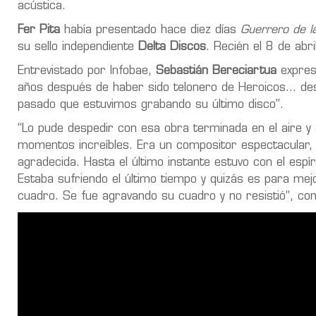
acústica.
Fer Pita
había presentado hace diez días
Guerrero de la
su sello independiente
Delta Discos
. Recién el 8 de abri
Entrevistado por Infobae,
Sebastián Bereciartua
expres
años después de haber sido telonero de Heroicos… des
pasado que estuvimos grabando su último disco”.
“Lo pude despedir con esa obra terminada en el aire y
momentos increíbles. Era un compositor espectacular,
agradecida. Hasta el último instante estuvo con el espír
Estaba sufriendo el último tiempo y quizás es para mejo
cuadro. Se fue agravando su cuadro y no resistió”, con