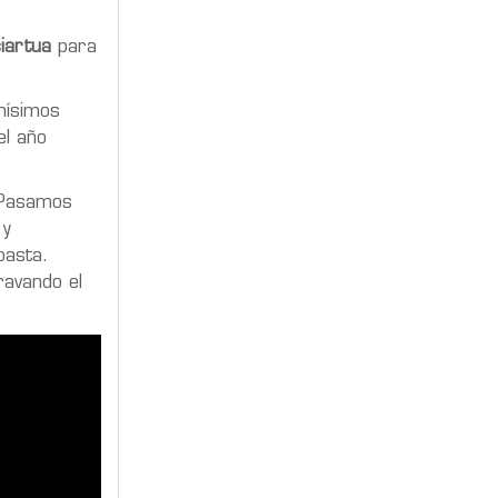
iartua
para
hísimos
el año
. Pasamos
 y
basta.
ravando el