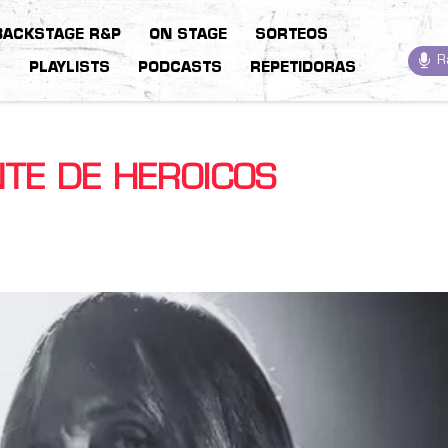
BACKSTAGE R&P
ON STAGE
SORTEOS
R
S
PLAYLISTS
PODCASTS
REPETIDORAS
NTE DE HEROICOS