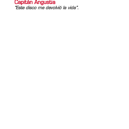
Capitán Angustia
“Este disco me devolvió la vida”.
Información adicional
Titulo Home
[La Lista de Andrea] Andy Chango: 25 años del
Capitán Angustia