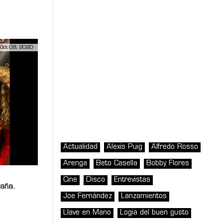
Oct 09, 2020
Actualidad
Alexis Puig
Alfredo Rosso
Arenga
Beto Casella
Bobby Flores
Cine
Disco
Entrevistas
paña.
Joe Fernández
Lanzamientos
Llave en Mano
Logia del buen gusto