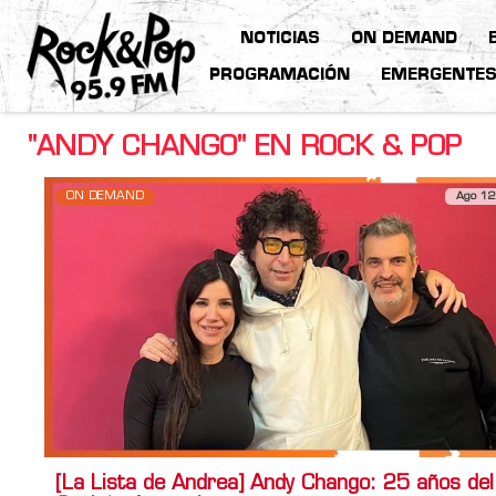
NOTICIAS
ON DEMAND
PROGRAMACIÓN
EMERGENTE
"ANDY CHANGO" EN ROCK & POP
ON DEMAND
Ago 12
[La Lista de Andrea] Andy Chango: 25 años del