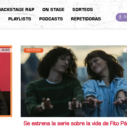
BACKSTAGE R&P
ON STAGE
SORTEOS
R
S
PLAYLISTS
PODCASTS
REPETIDORAS
, 2025
NOTICIAS
Se estrena la serie sobre la vida de Fito P