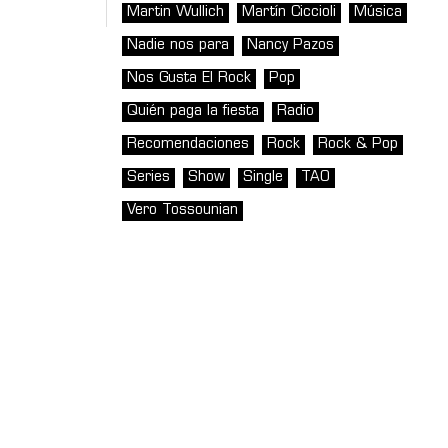
Martin Wullich
Martín Ciccioli
Música
Nadie nos para
Nancy Pazos
Nos Gusta El Rock
Pop
Quién paga la fiesta
Radio
Recomendaciones
Rock
Rock & Pop
Series
Show
Single
TAO
Vero Tossounian