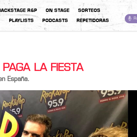
BACKSTAGE R&P
ON STAGE
SORTEOS
R
S
PLAYLISTS
PODCASTS
REPETIDORAS
PAGA LA FIESTA
en España.