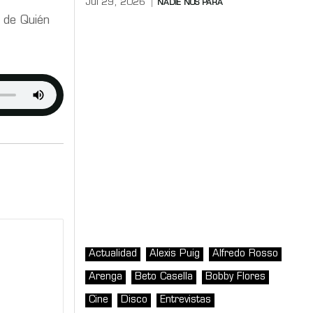
Jul 29, 2026
NADIE NOS PARA
a de Quién
Actualidad
Alexis Puig
Alfredo Rosso
Arenga
Beto Casella
Bobby Flores
Cine
Disco
Entrevistas