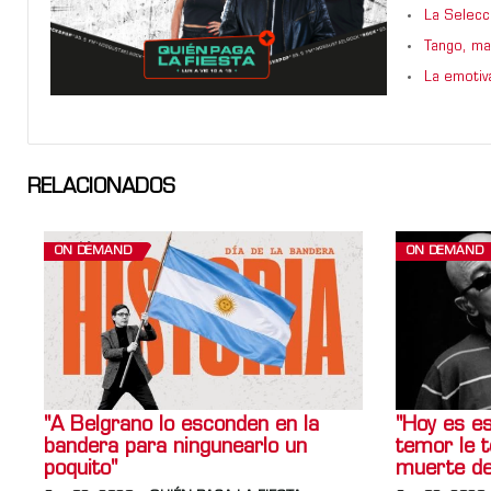
La Selecci
Tango, maf
La emotiv
RELACIONADOS
ON DEMAND
ON DEMAND
"A Belgrano lo esconden en la
"Hoy es es
bandera para ningunearlo un
temor le te
poquito"
muerte del