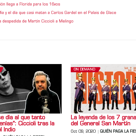
ón llega a Florida para los 16vos
ia y el día que casi matan a Carlos Gardel en el Palais de Glace
a despedida de Martín Ciccioli a Melingo
ON DEMAND
e día al que tanto
La leyenda de los 7 gran
nías": Ciccioli tras la
del General San Martín
 Indio
Oct 09, 2020
QUIÉN PAGA LA FIE