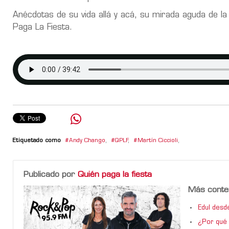
Anécdotas de su vida allá y acá, su mirada aguda de la
Paga La Fiesta.
Etiquetado como
Andy Chango
,
QPLF
,
Martín Ciccioli
,
Publicado por
Quién paga la fiesta
Más conte
Edul desd
¿Por qué 