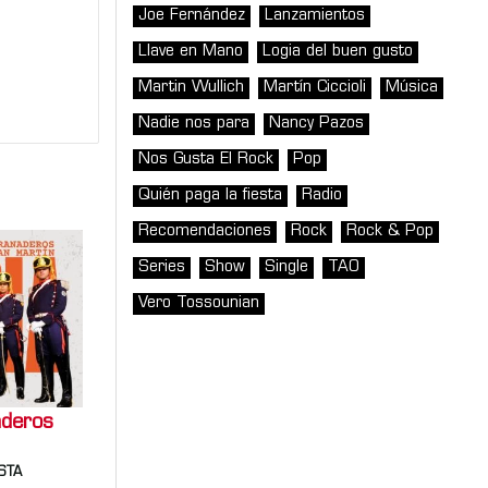
Joe Fernández
Lanzamientos
Llave en Mano
Logia del buen gusto
Martin Wullich
Martín Ciccioli
Música
Nadie nos para
Nancy Pazos
Nos Gusta El Rock
Pop
Quién paga la fiesta
Radio
Recomendaciones
Rock
Rock & Pop
Series
Show
Single
TAO
Vero Tossounian
aderos
STA