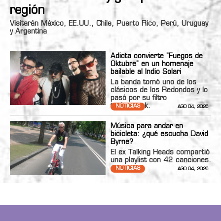
región
Visitarán México, EE.UU., Chile, Puerto Rico, Perú, Uruguay
y Argentina
Adicta convierte "Fuegos de
Oktubre" en un homenaje
bailable al Indio Solari
La banda tomó uno de los
clásicos de los Redondos y lo
pasó por su filtro
technopunk.
NOTICIAS
AGO 04, 2026
Música para andar en
bicicleta: ¿qué escucha David
Byrne?
El ex Talking Heads compartió
una playlist con 42 canciones.
NOTICIAS
AGO 04, 2026