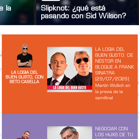
e la
Slipknot: ¿qué está
pasando con Sid Wilson?
LA LOGIA DEL
BUEN GUSTO: DE
NÉSTOR EN
BLOQUE A FRANK
LA LOGIA DEL
SINATRA
BUEN GUSTO, CON
(29/07/2026)
BETO CASELLA
Martín Wullich en
la previa de la
semifinal
NEGOCIAR CON
LOS HIJXS DE TU