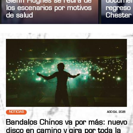
Glenn Hughes se retira de
documen
los escenarios por motivos
regreso 
de salud
Chester
NOTICIAS
AGO 04, 2026
Bandalos Chinos va por más: nuevo
disco en camino y gira por toda la