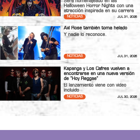
Será homenajeado en las
Halloween Horror Nights con una
atracción inspirada en su carrera
solista.
NOTICIAS
JUL 31, 2026
Axl Rose también toma helado
Y nadie lo reconoce.
NOTICIAS
JUL 31, 2026
Kapanga y Los Cafres vuelven a
encontrarse en una nueva versión
de "Hoy Reggae"
El lanzamiento viene con video
incluido
NOTICIAS
JUL 30, 2026