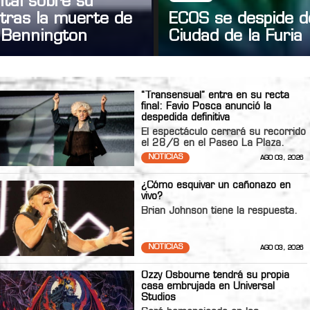
tal sobre su
tras la muerte de
ECOS se despide d
 Bennington
Ciudad de la Furia
“Transensual” entra en su recta
final: Favio Posca anunció la
despedida definitiva
El espectáculo cerrará su recorrido
el 28/8 en el Paseo La Plaza.
NOTICIAS
AGO 03, 2026
¿Cómo esquivar un cañonazo en
vivo?
Brian Johnson tiene la respuesta.
NOTICIAS
AGO 03, 2026
Ozzy Osbourne tendrá su propia
casa embrujada en Universal
Studios