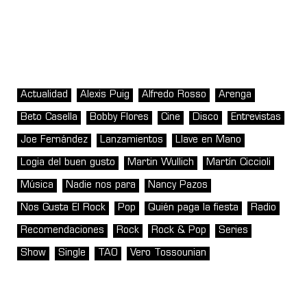
Actualidad
Alexis Puig
Alfredo Rosso
Arenga
Beto Casella
Bobby Flores
Cine
Disco
Entrevistas
Joe Fernández
Lanzamientos
Llave en Mano
Logia del buen gusto
Martin Wullich
Martín Ciccioli
Música
Nadie nos para
Nancy Pazos
Nos Gusta El Rock
Pop
Quién paga la fiesta
Radio
Recomendaciones
Rock
Rock & Pop
Series
Show
Single
TAO
Vero Tossounian