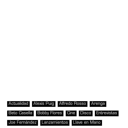
Actualidad
Alexis Puig
Alfredo Rosso
Arenga
Beto Casella
Bobby Flores
Cine
Disco
Entrevistas
Joe Fernández
Lanzamientos
Llave en Mano