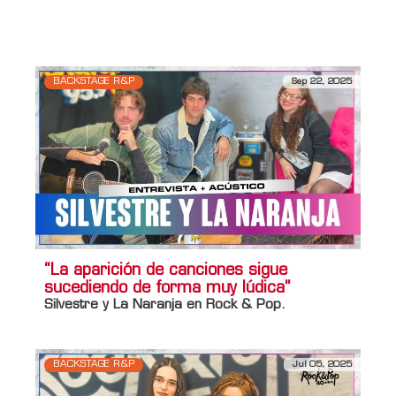
Información adicional
Titulo Home
[Entrevista] Bahiano en Rock & Pop
BACKSTAGE R&P
Sep 22, 2025
“La aparición de canciones sigue
sucediendo de forma muy lúdica”
Silvestre y La Naranja
en
Rock & Pop
.
BACKSTAGE R&P
Jul 05, 2025