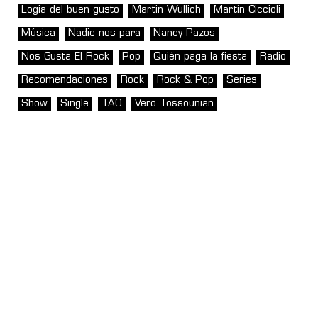
Logia del buen gusto
Martin Wullich
Martín Ciccioli
Música
Nadie nos para
Nancy Pazos
Nos Gusta El Rock
Pop
Quién paga la fiesta
Radio
Recomendaciones
Rock
Rock & Pop
Series
Show
Single
TAO
Vero Tossounian