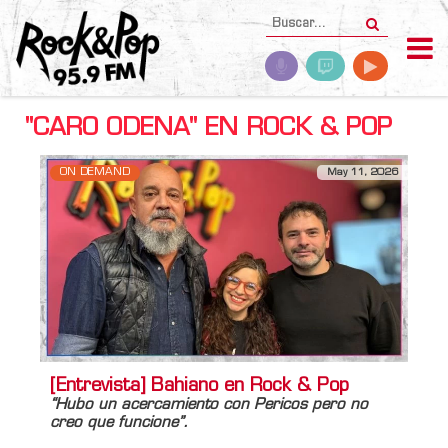
"CARO ODENA" EN ROCK & POP
ON DEMAND
May 11, 2026
[Entrevista] Bahiano en Rock & Pop
“Hubo un acercamiento con
Pericos
pero no
creo que funcione”.