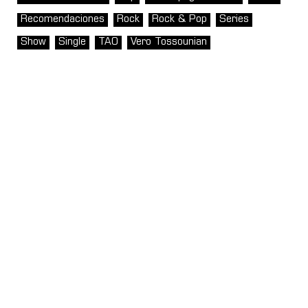
Recomendaciones
Rock
Rock & Pop
Series
Show
Single
TAO
Vero Tossounian