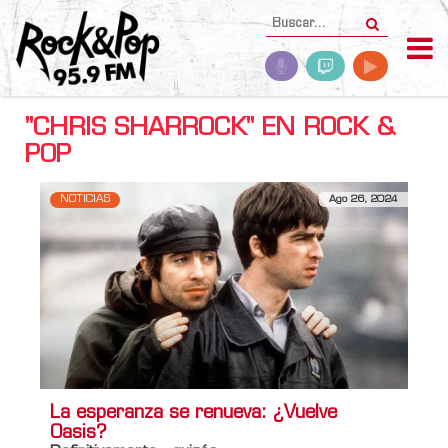
"CHRIS SHARROCK" EN ROCK &
POP
NOTICIAS
Ago 26, 2024
La esperanza se renueva: ¿Vuelve
Oasis?