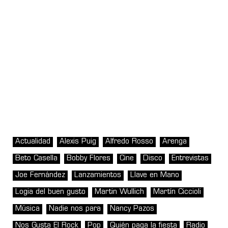
Actualidad
Alexis Puig
Alfredo Rosso
Arenga
Beto Casella
Bobby Flores
Cine
Disco
Entrevistas
Joe Fernández
Lanzamientos
Llave en Mano
Logia del buen gusto
Martin Wullich
Martín Ciccioli
Música
Nadie nos para
Nancy Pazos
Nos Gusta El Rock
Pop
Quién paga la fiesta
Radio