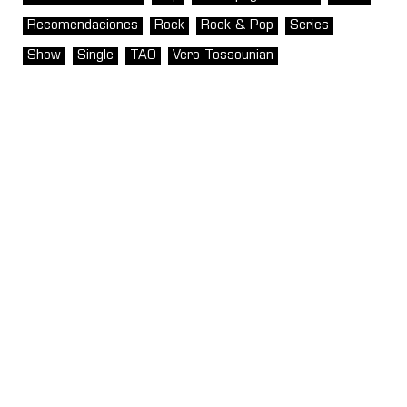
Recomendaciones
Rock
Rock & Pop
Series
Show
Single
TAO
Vero Tossounian