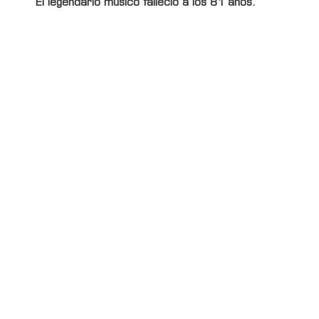
El legendario músico falleció a los 81 años.