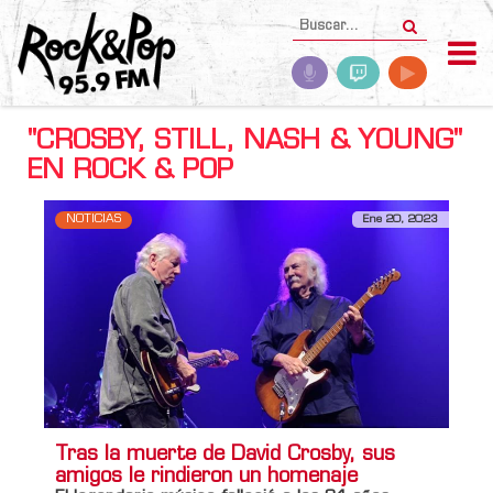
"CROSBY, STILL, NASH & YOUNG"
EN ROCK & POP
NOTICIAS
Ene 20, 2023
Tras la muerte de David Crosby, sus
amigos le rindieron un homenaje