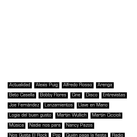
Actualidad
Alexis Puig
Alfredo Rosso
Arenga
Beto Casella
Bobby Flores
Cine
Disco
Entrevistas
Joe Fernández
Lanzamientos
Llave en Mano
Logia del buen gusto
Martin Wullich
Martín Ciccioli
Música
Nadie nos para
Nancy Pazos
Nos Gusta El Rock
Pop
Quién paga la fiesta
Radio