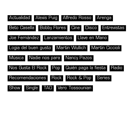
Actualidad
Alexis Puig
Alfredo Rosso
Arenga
Beto Casella
Bobby Flores
Cine
Disco
Entrevistas
Joe Fernández
Lanzamientos
Llave en Mano
Logia del buen gusto
Martin Wullich
Martín Ciccioli
Música
Nadie nos para
Nancy Pazos
Nos Gusta El Rock
Pop
Quién paga la fiesta
Radio
Recomendaciones
Rock
Rock & Pop
Series
Show
Single
TAO
Vero Tossounian