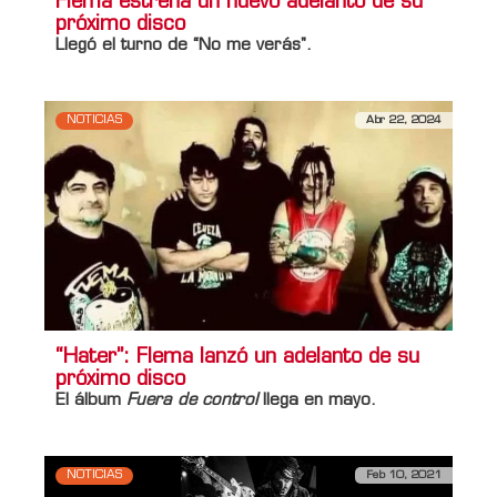
Flema estrena un nuevo adelanto de su
próximo disco
Llegó el turno de “No me verás".
NOTICIAS
Abr 22, 2024
“Hater”: Flema lanzó un adelanto de su
próximo disco
El álbum
Fuera de control
llega en mayo.
NOTICIAS
Feb 10, 2021