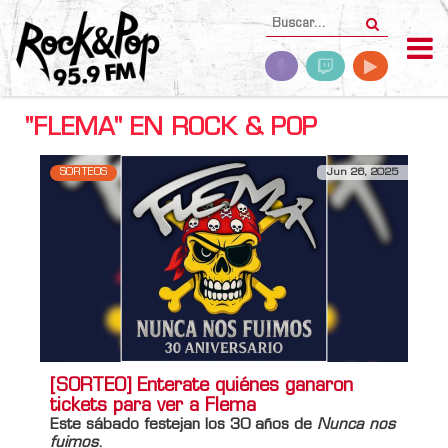
"FLEMA" EN ROCK & POP
SORTEOS
Jun 26, 2025
[SORTEO] Enterate quiénes ganaron
tickets para ver a Flema
Este sábado festejan los 30 años de
Nunca nos
fuimos
.