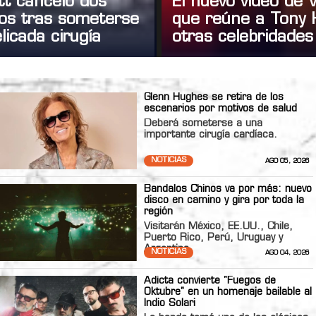
tt canceló dos
El nuevo video de
tos tras someterse
que reúne a Tony 
licada cirugía
otras celebridades
Glenn Hughes se retira de los
escenarios por motivos de salud
Deberá someterse a una
importante cirugía cardíaca.
NOTICIAS
AGO 05, 2026
Bandalos Chinos va por más: nuevo
disco en camino y gira por toda la
región
Visitarán México, EE.UU., Chile,
Puerto Rico, Perú, Uruguay y
Argentina
NOTICIAS
AGO 04, 2026
Adicta convierte "Fuegos de
Oktubre" en un homenaje bailable al
Indio Solari