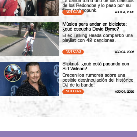
La banda tomó uno de los clásicos
de los Redondos y lo pasó por su
filtro technopunk.
NOTICIAS
AGO 04, 2026
Música para andar en bicicleta:
¿qué escucha David Byrne?
El ex Talking Heads compartió una
playlist con 42 canciones.
NOTICIAS
AGO 04, 2026
Slipknot: ¿qué está pasando con
Sid Wilson?
Crecen los rumores sobre una
posible desvinculación del histórico
DJ de la banda.
NOTICIAS
AGO 04, 2026