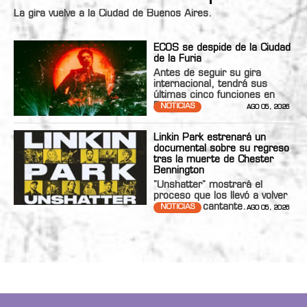
La gira vuelve a la Ciudad de Buenos Aires.
ECOS se despide de la Ciudad
de la Furia
Antes de seguir su gira
internacional, tendrá sus
últimas cinco funciones en
Bs.As.
NOTICIAS
AGO 05, 2026
Linkin Park estrenará un
documental sobre su regreso
tras la muerte de Chester
Bennington
"Unshatter" mostrará el
proceso que los llevó a volver
con nueva cantante.
NOTICIAS
AGO 05, 2026