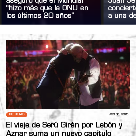
aseguró que el Mundial
Joan Je
“hizo más que la ONU en
concier
los últimos 20 años”
a una de
NOTICIAS
AGO 06, 2026
El viaje de Serú Girán por Lebón y
Aznar suma un nuevo capítulo