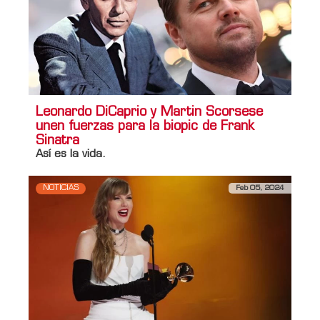
Leonardo DiCaprio y Martin Scorsese
unen fuerzas para la biopic de Frank
Sinatra
Así es la vida.
NOTICIAS
Feb 05, 2024