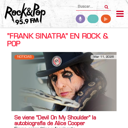
"FRANK SINATRA" EN ROCK &
POP
NOTICIAS
Mar 11, 2026
Se viene "Devil On My Shoulder" la
autobiografía de Alice Cooper