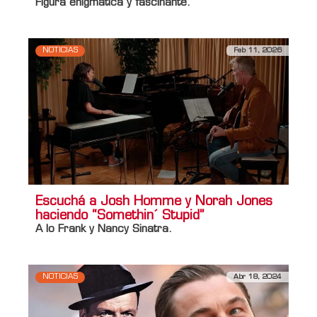
Figura enigmática y fascinante.
NOTICIAS
Feb 11, 2026
Escuchá a Josh Homme y Norah Jones
haciendo “Somethin´ Stupid”
A lo Frank y Nancy Sinatra.
NOTICIAS
Abr 18, 2024