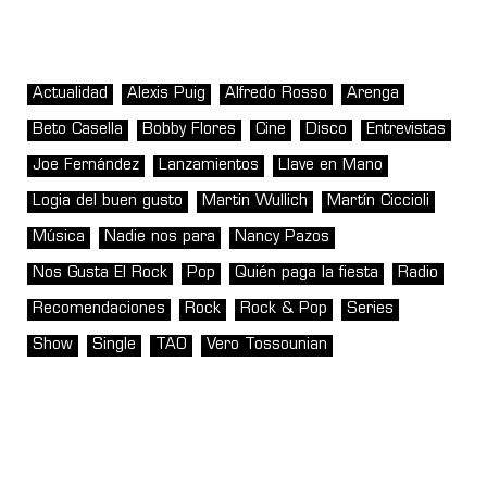
Actualidad
Alexis Puig
Alfredo Rosso
Arenga
Beto Casella
Bobby Flores
Cine
Disco
Entrevistas
Joe Fernández
Lanzamientos
Llave en Mano
Logia del buen gusto
Martin Wullich
Martín Ciccioli
Música
Nadie nos para
Nancy Pazos
Nos Gusta El Rock
Pop
Quién paga la fiesta
Radio
Recomendaciones
Rock
Rock & Pop
Series
Show
Single
TAO
Vero Tossounian