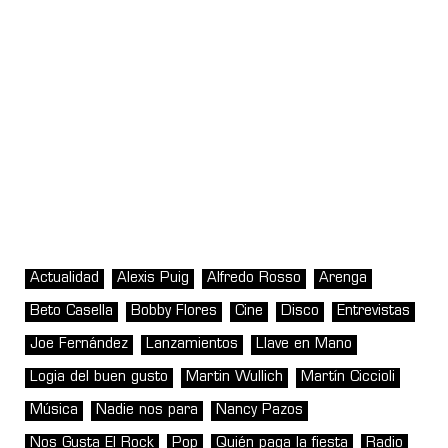
Actualidad
Alexis Puig
Alfredo Rosso
Arenga
Beto Casella
Bobby Flores
Cine
Disco
Entrevistas
Joe Fernández
Lanzamientos
Llave en Mano
Logia del buen gusto
Martin Wullich
Martín Ciccioli
Música
Nadie nos para
Nancy Pazos
Nos Gusta El Rock
Pop
Quién paga la fiesta
Radio