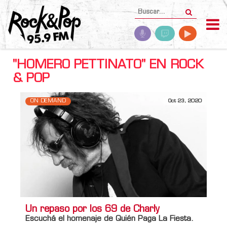
"HOMERO PETTINATO" EN ROCK
& POP
ON DEMAND
Oct 23, 2020
Un repaso por los 69 de Charly
Escuchá el homenaje de Quién Paga La Fiesta.