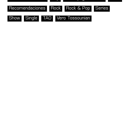
Recomendaciones
Rock
Rock & Pop
Series
Show
Single
TAO
Vero Tossounian