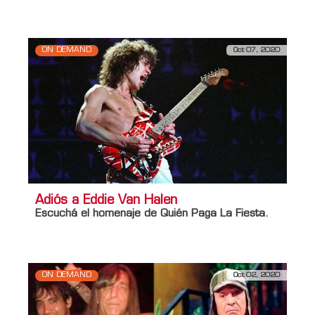
ON DEMAND
Oct 07, 2020
Adiós a Eddie Van Halen
Escuchá el homenaje de Quién Paga La Fiesta.
ON DEMAND
Oct 02, 2020