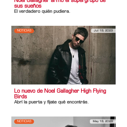
Noel Gallagher armó el supergrupo de
sus sueños
El verdadero quién pudiera.
NOTICIAS
Jul 19, 2023
Lo nuevo de Noel Gallagher High Flying
Birds
Abrí la puerta y fijate qué encontrás.
NOTICIAS
May 19, 2023