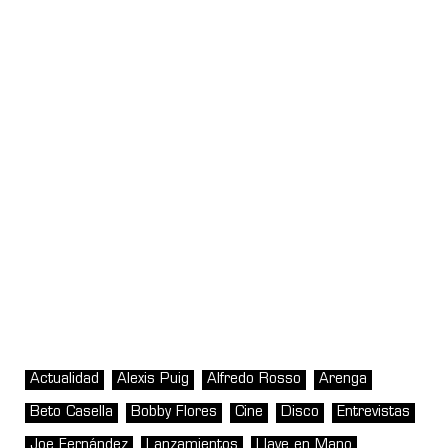
Actualidad
Alexis Puig
Alfredo Rosso
Arenga
Beto Casella
Bobby Flores
Cine
Disco
Entrevistas
Joe Fernández
Lanzamientos
Llave en Mano