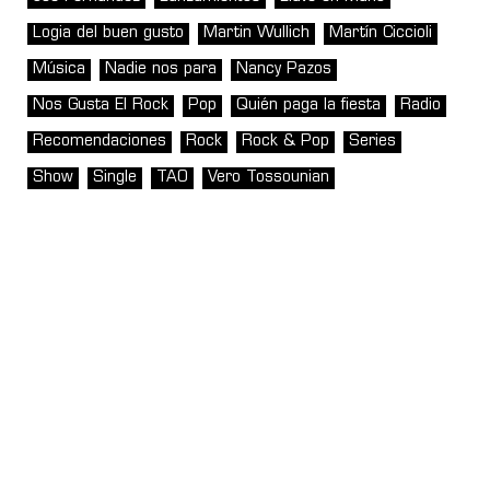
Logia del buen gusto
Martin Wullich
Martín Ciccioli
Música
Nadie nos para
Nancy Pazos
Nos Gusta El Rock
Pop
Quién paga la fiesta
Radio
Recomendaciones
Rock
Rock & Pop
Series
Show
Single
TAO
Vero Tossounian