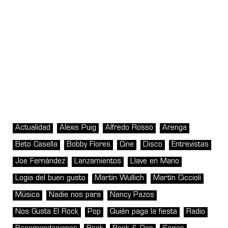
Actualidad
Alexis Puig
Alfredo Rosso
Arenga
Beto Casella
Bobby Flores
Cine
Disco
Entrevistas
Joe Fernández
Lanzamientos
Llave en Mano
Logia del buen gusto
Martin Wullich
Martín Ciccioli
Música
Nadie nos para
Nancy Pazos
Nos Gusta El Rock
Pop
Quién paga la fiesta
Radio