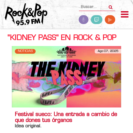
"KIDNEY PASS" EN ROCK & POP
NOTICIAS
Ago 07, 2025
Festival sueco: Una entrada a cambio de
que dones tus órganos
Idea original.