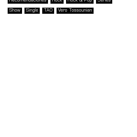
Recomendaciones
Rock
Rock & Pop
Series
Show
Single
TAO
Vero Tossounian