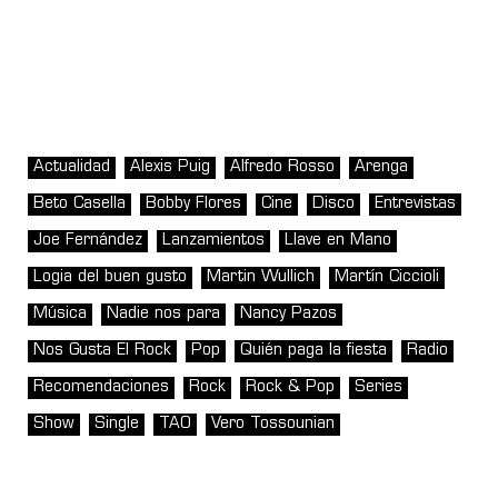
Actualidad
Alexis Puig
Alfredo Rosso
Arenga
Beto Casella
Bobby Flores
Cine
Disco
Entrevistas
Joe Fernández
Lanzamientos
Llave en Mano
Logia del buen gusto
Martin Wullich
Martín Ciccioli
Música
Nadie nos para
Nancy Pazos
Nos Gusta El Rock
Pop
Quién paga la fiesta
Radio
Recomendaciones
Rock
Rock & Pop
Series
Show
Single
TAO
Vero Tossounian