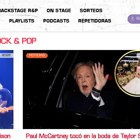
BACKSTAGE R&P
ON STAGE
SORTEOS
R
S
PLAYLISTS
PODCASTS
REPETIDORAS
CK & POP
, 2026
NOTICIAS
ison
Paul McCartney tocó en la boda de Taylor 