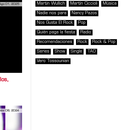
Martin Wullich
Martín Ciccioli
Música
Ago 01, 2025
Nadie nos para
Nancy Pazos
Nos Gusta El Rock
Pop
Quién paga la fiesta
Radio
Recomendaciones
Rock
Rock & Pop
Series
Show
Single
TAO
Vero Tossounian
los,
Nov 08, 2024