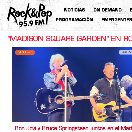
NOTICIAS
ON DEMAND
PROGRAMACIÓN
EMERGENTE
"MADISON SQUARE GARDEN" EN RO
NOTICIAS
Jul 27
Bon Jovi y Bruce Springsteen juntos en el Mad