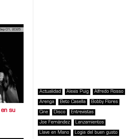
Sep 01, 2025
Actualidad
Alexis Puig
Alfredo Rosso
Arenga
Beto Casella
Bobby Flores
 en su
Cine
Disco
Entrevistas
Joe Fernández
Lanzamientos
Llave en Mano
Logia del buen gusto