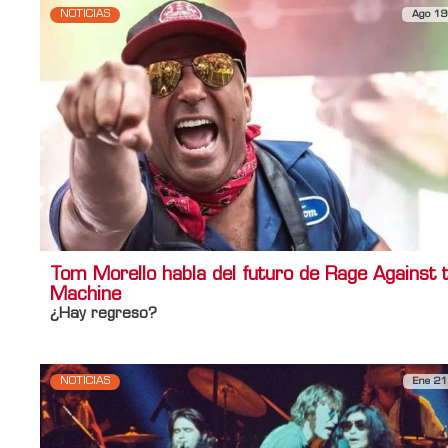
NOTICIAS
Ago 19
Tom Morello habla del futuro de Rage Against 
Machine
¿Hay regreso?
NOTICIAS
Ene 21