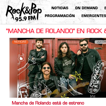
NOTICIAS
ON DEMAND
PROGRAMACIÓN
EMERGENTE
"MANCHA DE ROLANDO" EN ROCK 
NOTICIAS
Jun 09
Mancha de Rolando está de estreno