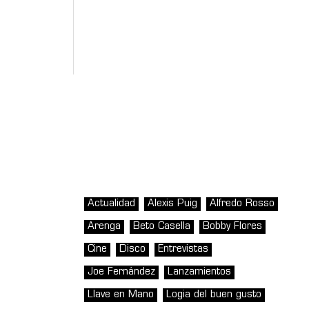
Actualidad
Alexis Puig
Alfredo Rosso
Arenga
Beto Casella
Bobby Flores
Cine
Disco
Entrevistas
Joe Fernández
Lanzamientos
Llave en Mano
Logia del buen gusto