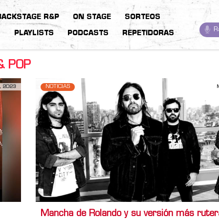
BACKSTAGE R&P
ON STAGE
SORTEOS
R
S
PLAYLISTS
PODCASTS
REPETIDORAS
& POP
, 2023
NOTICIAS
Mancha de Rolando y su versión más ruter