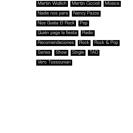
Martin Wullich
Martín Ciccioli
Música
Nadie nos para
Nancy Pazos
Nos Gusta El Rock
Pop
Quién paga la fiesta
Radio
Recomendaciones
Rock
Rock & Pop
Series
Show
Single
TAO
Vero Tossounian