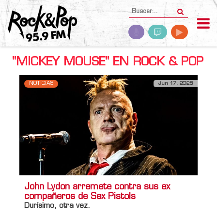
"MICKEY MOUSE" EN ROCK & POP
NOTICIAS
Jun 17, 2025
John Lydon arremete contra sus ex
compañeros de Sex Pistols
Durísimo, otra vez.