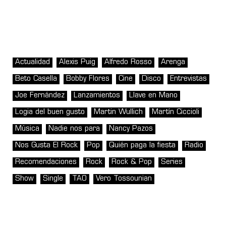
Actualidad
Alexis Puig
Alfredo Rosso
Arenga
Beto Casella
Bobby Flores
Cine
Disco
Entrevistas
Joe Fernández
Lanzamientos
Llave en Mano
Logia del buen gusto
Martin Wullich
Martín Ciccioli
Música
Nadie nos para
Nancy Pazos
Nos Gusta El Rock
Pop
Quién paga la fiesta
Radio
Recomendaciones
Rock
Rock & Pop
Series
Show
Single
TAO
Vero Tossounian