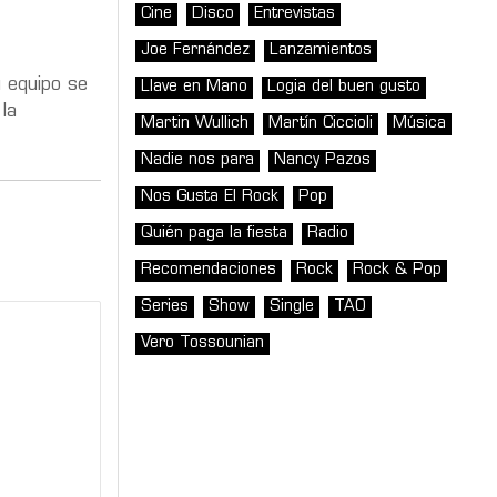
Cine
Disco
Entrevistas
Joe Fernández
Lanzamientos
 equipo se
Llave en Mano
Logia del buen gusto
la
Martin Wullich
Martín Ciccioli
Música
Nadie nos para
Nancy Pazos
Nos Gusta El Rock
Pop
Quién paga la fiesta
Radio
Recomendaciones
Rock
Rock & Pop
Series
Show
Single
TAO
Vero Tossounian