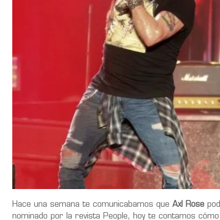
Hace una semana te comunicabamos que
Axl Rose
pod
nominado por la revista People, hoy te contamos cómo