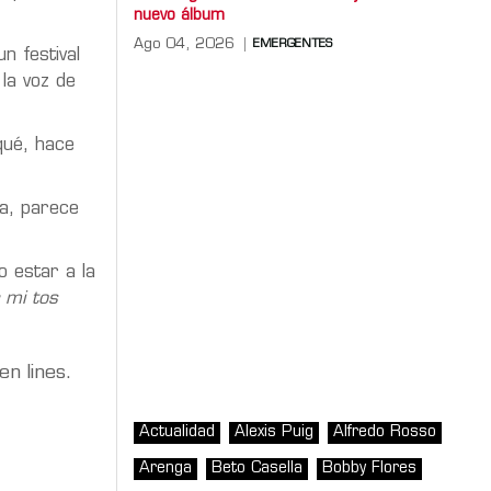
nuevo álbum
Ago 04, 2026
EMERGENTES
n festival
la voz de
qué, hace
a, parece
o estar a la
 mi tos
en lines.
Actualidad
Alexis Puig
Alfredo Rosso
Arenga
Beto Casella
Bobby Flores