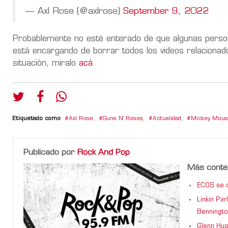
— Axl Rose (@axlrose)
September 9, 2022
Probablemente no esté enterado de que algunas perso
está encargando de borrar todos los videos relaciona
situación, miralo
acá
Etiquetado como
Axl Rose
,
Guns N' Roses
,
Actualidad
,
Mickey Mou
Publicado por
Rock And Pop
Más conte
ECOS se d
Linkin Pa
Benningto
Glenn Hug