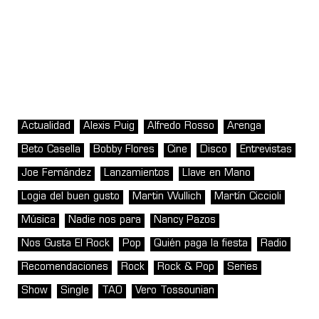
Actualidad
Alexis Puig
Alfredo Rosso
Arenga
Beto Casella
Bobby Flores
Cine
Disco
Entrevistas
Joe Fernández
Lanzamientos
Llave en Mano
Logia del buen gusto
Martin Wullich
Martín Ciccioli
Música
Nadie nos para
Nancy Pazos
Nos Gusta El Rock
Pop
Quién paga la fiesta
Radio
Recomendaciones
Rock
Rock & Pop
Series
Show
Single
TAO
Vero Tossounian