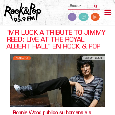
"MR LUCK A TRIBUTE TO JIMMY
REED: LIVE AT THE ROYAL
ALBERT HALL" EN ROCK & POP
NOTICIAS
Sep 21, 2021
Ronnie Wood publicó su homenaje a