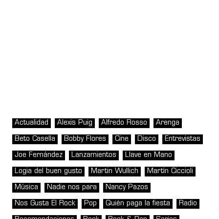
Actualidad
Alexis Puig
Alfredo Rosso
Arenga
Beto Casella
Bobby Flores
Cine
Disco
Entrevistas
Joe Fernández
Lanzamientos
Llave en Mano
Logia del buen gusto
Martin Wullich
Martín Ciccioli
Música
Nadie nos para
Nancy Pazos
Nos Gusta El Rock
Pop
Quién paga la fiesta
Radio