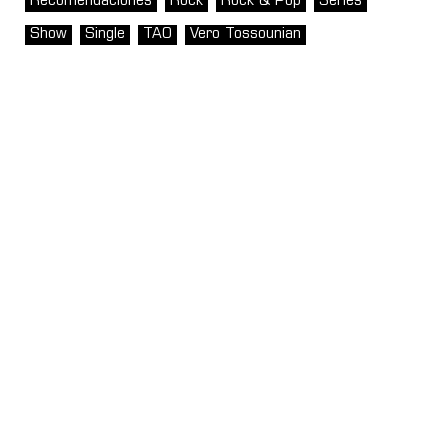
Recomendaciones
Rock
Rock & Pop
Series
Show
Single
TAO
Vero Tossounian