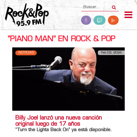
"PIANO MAN" EN ROCK & POP
NOTICIAS
Feb 02, 2024
Billy Joel lanzó una nueva canción
original luego de 17 años
"Turn the Lights Back On" ya está disponible.