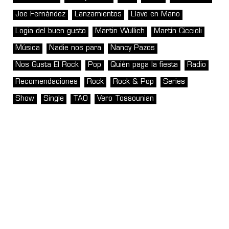
Joe Fernández
Lanzamientos
Llave en Mano
Logia del buen gusto
Martin Wullich
Martín Ciccioli
Música
Nadie nos para
Nancy Pazos
Nos Gusta El Rock
Pop
Quién paga la fiesta
Radio
Recomendaciones
Rock
Rock & Pop
Series
Show
Single
TAO
Vero Tossounian