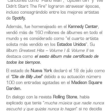
Canciones como "Piano Man", "Uptown Girl" y "We
Didn't Start The Fire" lograron atravesar épocas,
incluso consagrándolo entre los mejores artistas
de
Spotify.
Además, fue homenajeado en el
Kennedy Center
,
vendió más de 160 millones de álbumes en todo el
mundo y es considerado como "el cuarto artista
solista más vendido en los
Estados Unidos
". Su
álbum
Greatest Hits – Volume I & Volume II
se
destaca como
el sexto álbum más certificado de
todos los tiempos.
El estado de
Nueva York
declaró el 18 de julio como
el
"Día de Billy Joel
"
debido a su actuación número
100 con entradas agotadas en el
Madison Square
Garden.
En dialogo con la revista
Rolling Stone
, había
explicado que tenía "
mucha música que nadie nunca
escuchó y que quizás nunca lo hagan
" si no decidía