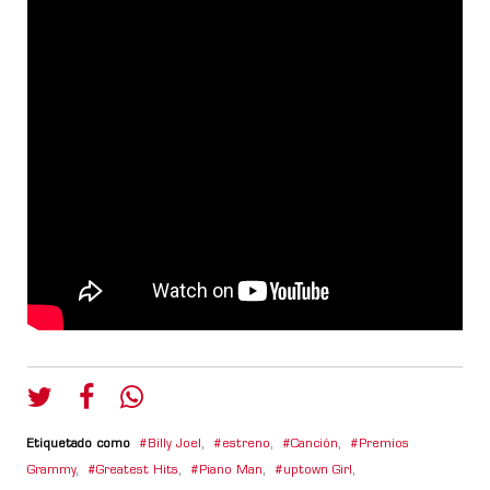
Etiquetado como
Billy Joel
,
estreno
,
Canción
,
Premios
Grammy
,
Greatest Hits
,
Piano Man
,
uptown Girl
,