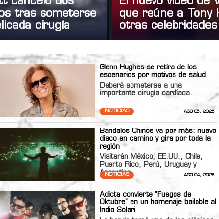
tt canceló dos
El nuevo video de
tos tras someterse
que reúne a Tony 
licada cirugía
otras celebridades
Glenn Hughes se retira de los
escenarios por motivos de salud
Deberá someterse a una
importante cirugía cardíaca.
NOTICIAS
AGO 05, 2026
Bandalos Chinos va por más: nuevo
disco en camino y gira por toda la
región
Visitarán México, EE.UU., Chile,
Puerto Rico, Perú, Uruguay y
Argentina
NOTICIAS
AGO 04, 2026
Adicta convierte "Fuegos de
Oktubre" en un homenaje bailable al
Indio Solari