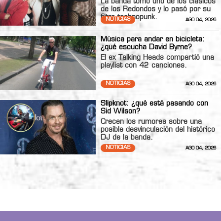
La banda tomó uno de los clásicos
de los Redondos y lo pasó por su
filtro technopunk.
NOTICIAS
AGO 04, 2026
Música para andar en bicicleta:
¿qué escucha David Byrne?
El ex Talking Heads compartió una
playlist con 42 canciones.
NOTICIAS
AGO 04, 2026
Slipknot: ¿qué está pasando con
Sid Wilson?
Crecen los rumores sobre una
posible desvinculación del histórico
DJ de la banda.
NOTICIAS
AGO 04, 2026