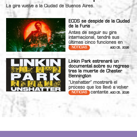
La gira vuelve a la Ciudad de Buenos Aires.
ECOS se despide de la Ciudad
de la Furia
Antes de seguir su gira
internacional, tendrá sus
últimas cinco funciones en
Bs.As.
NOTICIAS
AGO 05, 2026
Linkin Park estrenará un
documental sobre su regreso
tras la muerte de Chester
Bennington
"Unshatter" mostrará el
proceso que los llevó a volver
con nueva cantante.
NOTICIAS
AGO 05, 2026