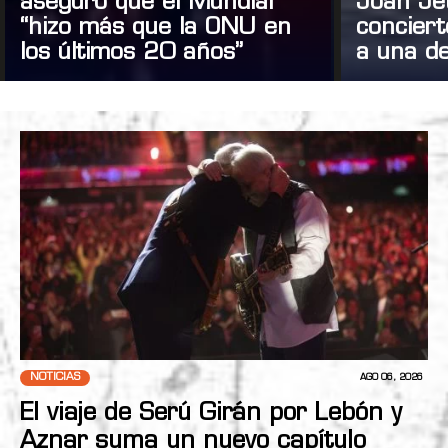
aseguró que el Mundial
Joan Je
“hizo más que la ONU en
concier
los últimos 20 años”
a una de
NOTICIAS
AGO 06, 2026
El viaje de Serú Girán por Lebón y
Aznar suma un nuevo capítulo