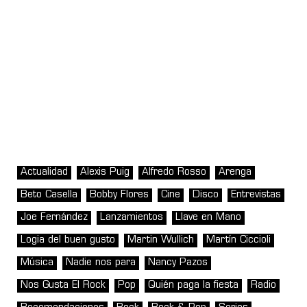
Actualidad
Alexis Puig
Alfredo Rosso
Arenga
Beto Casella
Bobby Flores
Cine
Disco
Entrevistas
Joe Fernández
Lanzamientos
Llave en Mano
Logia del buen gusto
Martin Wullich
Martín Ciccioli
Música
Nadie nos para
Nancy Pazos
Nos Gusta El Rock
Pop
Quién paga la fiesta
Radio