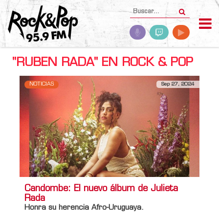
"RUBEN RADA" EN ROCK & POP
NOTICIAS
Sep 27, 2024
Candombe: El nuevo álbum de Julieta
Rada
Honra su herencia Afro-Uruguaya.