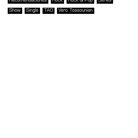
Recomendaciones
Rock
Rock & Pop
Series
Show
Single
TAO
Vero Tossounian