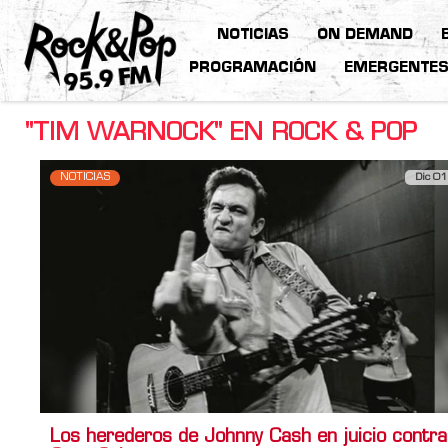
NOTICIAS
ON DEMAND
PROGRAMACIÓN
EMERGENTE
"TIM WARNOCK" EN ROCK & POP
NOTICIAS
Dic 01
Los herederos de Johnny Cash en juicio contra