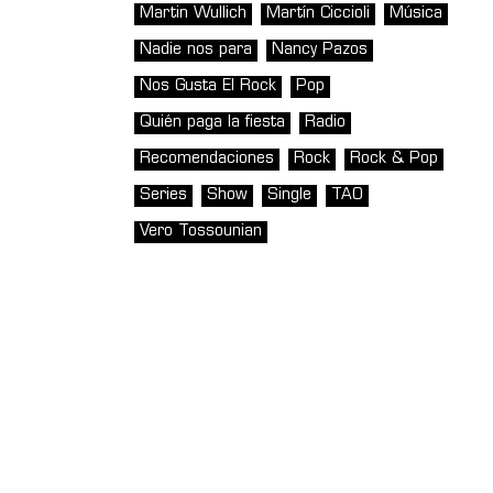
Martin Wullich
Martín Ciccioli
Música
Nadie nos para
Nancy Pazos
Nos Gusta El Rock
Pop
Quién paga la fiesta
Radio
Recomendaciones
Rock
Rock & Pop
Series
Show
Single
TAO
Vero Tossounian