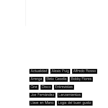
Actualidad
Alexis Puig
Alfredo Rosso
Arenga
Beto Casella
Bobby Flores
Cine
Disco
Entrevistas
Joe Fernández
Lanzamientos
Llave en Mano
Logia del buen gusto