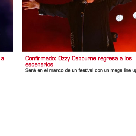
 a
Confirmado: Ozzy Osbourne regresa a los
escenarios
Será en el marco de un festival con un mega line u