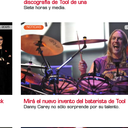
discografía de Tool de una
Siete horas y media.
, 2025
NOTICIAS
ck
Mirá el nuevo invento del baterista de Tool
Danny Carey
no sólo sorprende por su talento.