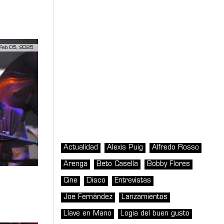
Feb 05, 2025
Actualidad
Alexis Puig
Alfredo Rosso
Arenga
Beto Casella
Bobby Flores
Cine
Disco
Entrevistas
Joe Fernández
Lanzamientos
Llave en Mano
Logia del buen gusto