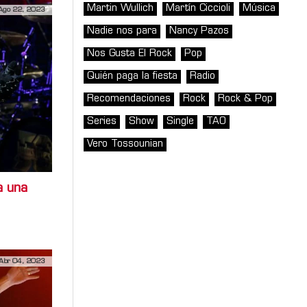
Martin Wullich
Martín Ciccioli
Música
Ago 22, 2023
Nadie nos para
Nancy Pazos
Nos Gusta El Rock
Pop
Quién paga la fiesta
Radio
Recomendaciones
Rock
Rock & Pop
Series
Show
Single
TAO
Vero Tossounian
a una
Abr 04, 2023