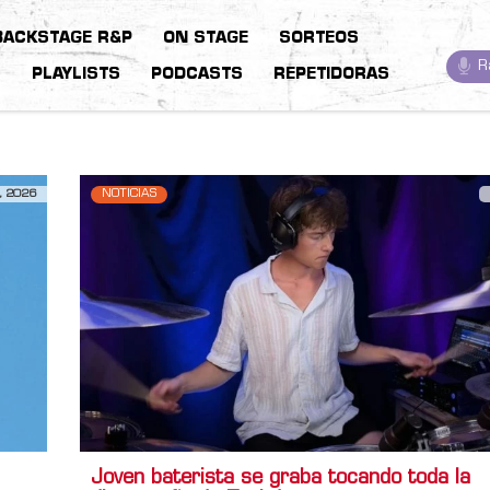
BACKSTAGE R&P
ON STAGE
SORTEOS
R
S
PLAYLISTS
PODCASTS
REPETIDORAS
, 2026
NOTICIAS
Joven baterista se graba tocando toda la