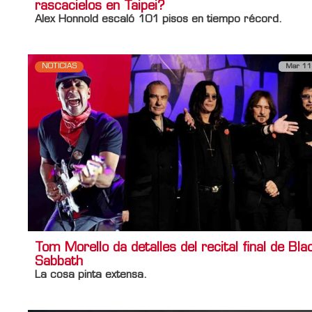
rascacielos en Taipei?
Alex Honnold
escaló 101 pisos en tiempo récord.
NOTICIAS
Mar 11
Tom Morello da detalles del recital final de Bla
Sabbath
La cosa pinta extensa.