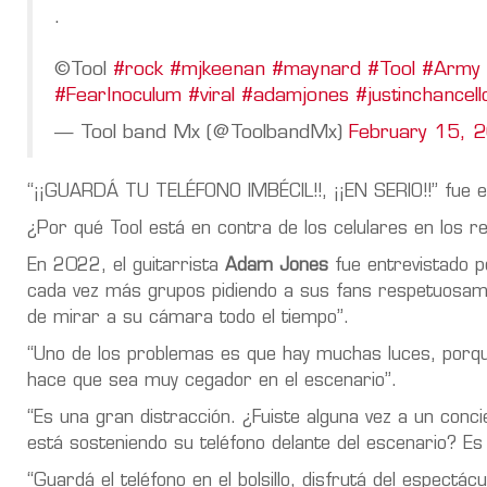
.
©️Tool
#rock
#mjkeenan
#maynard
#Tool
#Army
#FearInoculum
#viral
#adamjones
#justinchancell
— Tool band Mx (@ToolbandMx)
February 15, 
“¡¡GUARDÁ TU TELÉFONO IMBÉCIL!!, ¡¡EN SERIO!!” fue e
¿Por qué Tool está en contra de los celulares en los re
En 2022, el guitarrista
Adam Jones
fue entrevistado 
cada vez más grupos pidiendo a sus fans respetuosamen
de mirar a su cámara todo el tiempo”.
“Uno de los problemas es que hay muchas luces, porq
hace que sea muy cegador en el escenario”.
“Es una gran distracción. ¿Fuiste alguna vez a un conci
está sosteniendo su teléfono delante del escenario? Es 
“Guardá el teléfono en el bolsillo, disfrutá del espect