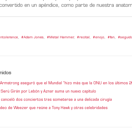
 convertido en un apéndice, como parte de nuestra anatom
Intolerance
,
Adam Jones
,
Metal Hammer
,
recital
,
enojo
,
fan
,
seguid
nidos
e Armstrong aseguró que el Mundial “hizo más que la ONU en los últimos 2
de Serú Girán por Lebón y Aznar suma un nuevo capítulo
 canceló dos conciertos tras someterse a una delicada cirugía
video de Weezer que reúne a Tony Hawk y otras celebridades