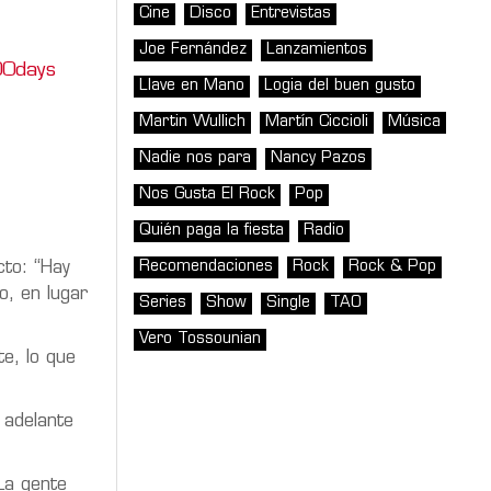
Cine
Disco
Entrevistas
Joe Fernández
Lanzamientos
0days
Llave en Mano
Logia del buen gusto
Martin Wullich
Martín Ciccioli
Música
Nadie nos para
Nancy Pazos
Nos Gusta El Rock
Pop
Quién paga la fiesta
Radio
Recomendaciones
Rock
Rock & Pop
cto: “Hay
o, en lugar
Series
Show
Single
TAO
Vero Tossounian
e, lo que
 adelante
La gente