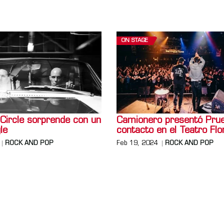
ON STAGE
 Circle sorprende con un
Camionero presentó Pru
le
contacto en el Teatro Flo
ROCK AND POP
Feb 19, 2024
ROCK AND POP