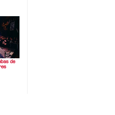
ebas de
res