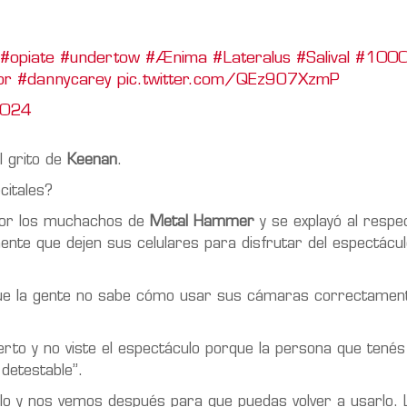
#opiate
#undertow
#Ænima
#Lateralus
#Salival
#1000
or
#dannycarey
pic.twitter.com/QEz9O7XzmP
2024
l grito de
Keenan
.
citales?
por los muchachos de
Metal Hammer
y se explayó al respe
te que dejen sus celulares para disfrutar del espectácul
ue la gente no sabe cómo usar sus cámaras correctament
erto y no viste el espectáculo porque la persona que tenés
detestable”.
áculo y nos vemos después para que puedas volver a usarlo. 