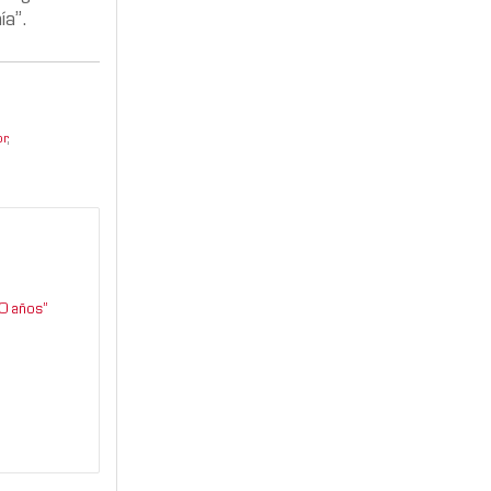
ía”.
or
,
0 años”