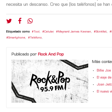
necesita un descanso. Creo que [los teléfonos] se han
Etiquetado como
Tool
,
Celular
,
Maynard James Keenan
,
Stinkfist
,
Smartphone
,
Teléfono
,
Publicado por
Rock And Pop
Más conte
Billie Jo
El viaje 
Joan Jett
El nuevo 