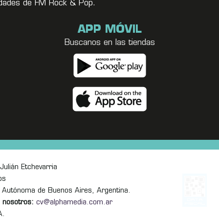
vedades de FM Rock & Pop.
APP MÓVIL
Buscanos en las tiendas
Julián Etchevarria
os
 Autónoma de Buenos Aires, Argentina.
 nosotros:
cv@alphamedia.com.ar
A.