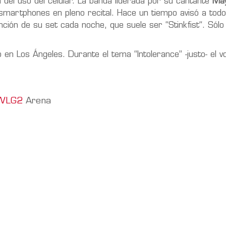
del uso del celular. La banda liderada por su cantante
Ma
smartphones en pleno recital. Hace un tiempo avisó a tod
ción de su set cada noche, que suele ser “Stinkfist“. Sólo
en Los Ángeles. Durante el tema “Intolerance” -justo- el vo
MWLG2
Arena