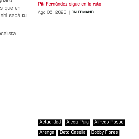
ynard
Piti Fernández sigue en la ruta
os que en
Ago 05, 2026
ON DEMAND
 ahí sacá tu
calista
Actualidad
Alexis Puig
Alfredo Rosso
Arenga
Beto Casella
Bobby Flores