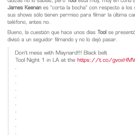
Quizás no lo sabías, pero
Tool
está muy, muy en contra 
James Keenan
es “corta la bocha” con respecto a los 
sus shows sólo tienen permiso para filmar la última can
teléfono, antes no.
Bueno, la cuestión que hace unos días
Tool
se presentó 
divisó a un seguidor filmando y no lo dejó pasar.
Don't mess with Maynard!!! Black belt
Tool Night 1 in LA at the
https://t.co/gvoxH
.
.
.
.
.
.
.
.
.
.