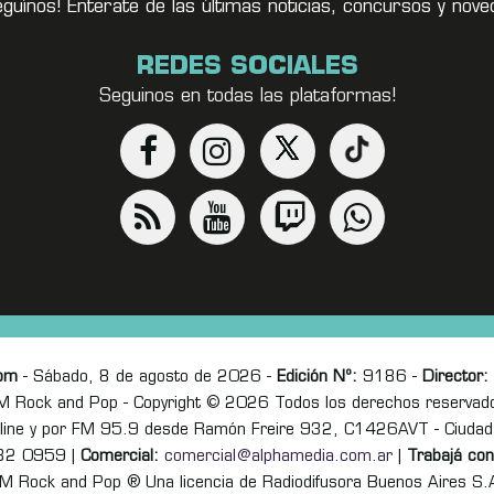
eguínos! Enterate de las últimas noticias, concursos y no
REDES SOCIALES
Seguinos en todas las plataformas!
om
- Sábado, 8 de agosto de 2026 -
Edición Nº:
9186 -
Director:
M Rock and Pop - Copyright © 2026 Todos los derechos reservad
online y por FM 95.9 desde Ramón Freire 932, C1426AVT - Ciudad
82 0959 |
Comercial:
comercial@alphamedia.com.ar
|
Trabajá con
M Rock and Pop ® Una licencia de Radiodifusora Buenos Aires S.