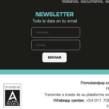
Visitanos, escuchanos, s
NEWSLETTER
Toda la data en tu email
Fmrockandpop.c
F
Transmite a través de su plataforma 
Whatsapp oyentes:
+54 911 70
F