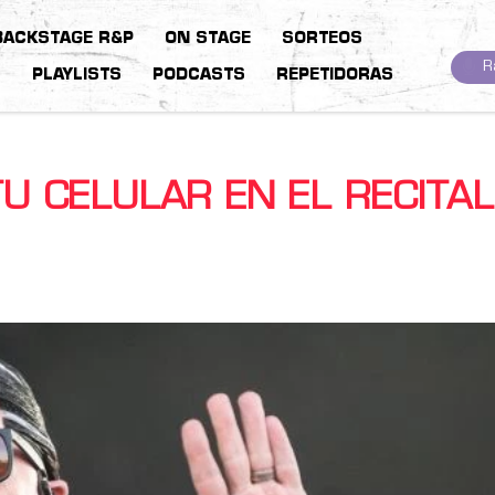
BACKSTAGE R&P
ON STAGE
SORTEOS
R
S
PLAYLISTS
PODCASTS
REPETIDORAS
TU CELULAR EN EL RECITAL